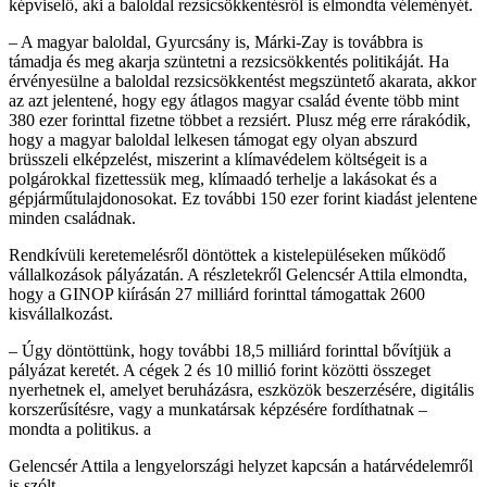
képviselő, aki a baloldal rezsicsökkentésről is elmondta véleményét.
– A magyar baloldal, Gyurcsány is, Márki-Zay is továbbra is
támadja és meg akarja szüntetni a rezsicsökkentés politikáját. Ha
érvényesülne a baloldal rezsicsökkentést megszüntető akarata, akkor
az azt jelentené, hogy egy átlagos magyar család évente több mint
380 ezer forinttal fizetne többet a rezsiért. Plusz még erre rárakódik,
hogy a magyar baloldal lelkesen támogat egy olyan abszurd
brüsszeli elképzelést, miszerint a klímavédelem költségeit is a
polgárokkal fizettessük meg, klímaadó terhelje a lakásokat és a
gépjárműtulajdonosokat. Ez további 150 ezer forint kiadást jelentene
minden családnak.
Rendkívüli keretemelésről döntöttek a kistelepüléseken működő
vállalkozások pályázatán. A részletekről Gelencsér Attila elmondta,
hogy a GINOP kiírásán 27 milliárd forinttal támogattak 2600
kisvállalkozást.
– Úgy döntöttünk, hogy további 18,5 milliárd forinttal bővítjük a
pályázat keretét. A cégek 2 és 10 millió forint közötti összeget
nyerhetnek el, amelyet beruházásra, eszközök beszerzésére, digitális
korszerűsítésre, vagy a munkatársak képzésére fordíthatnak –
mondta a politikus. a
Gelencsér Attila a lengyelországi helyzet kapcsán a határvédelemről
is szólt.