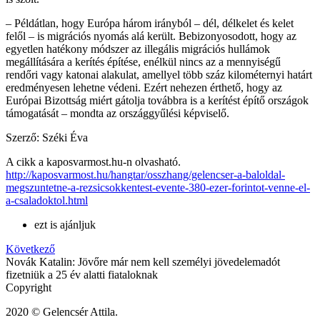
– Példátlan, hogy Európa három irányból – dél, délkelet és kelet
felől – is migrációs nyomás alá került. Bebizonyosodott, hogy az
egyetlen hatékony módszer az illegális migrációs hullámok
megállítására a kerítés építése, enélkül nincs az a mennyiségű
rendőri vagy katonai alakulat, amellyel több száz kilométernyi határt
eredményesen lehetne védeni. Ezért nehezen érthető, hogy az
Európai Bizottság miért gátolja továbbra is a kerítést építő országok
támogatását – mondta az országgyűlési képviselő.
Szerző: Széki Éva
A cikk a kaposvarmost.hu-n olvasható.
http://kaposvarmost.hu/hangtar/osszhang/gelencser-a-baloldal-
megszuntetne-a-rezsicsokkentest-evente-380-ezer-forintot-venne-el-
a-csaladoktol.html
ezt is ajánljuk
Következő
Novák Katalin: Jövőre már nem kell személyi jövedelemadót
fizetniük a 25 év alatti fiataloknak
Copyright
2020 © Gelencsér Attila.