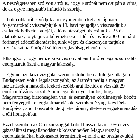
A beszélgetésben szó volt arról is, hogy Európát nem csupán a vírus,
de az egyre magasabb infláció is szorítja.
– Több oldalról is védjük a magyar embereket a világpiaci
folyamatoktól: visszaépítjük a 13. havi nyugdíjat, visszaadjuk a
családok befizetett adóját, adómentességet biztosítunk a 25 év
alattiaknak, folytatjuk a béremeléseket. Idén és jövőre 2000 milliárd
forintnyi adócsökkentést hajtunk végre és alacsonyan tartjuk a
rezsiárakat az Európát sújtó energiaválság ellenére is.
Elhangzott, hogy nemzetközi viszonylatban Európa legalacsonyabb
energiaárait fizeti a magyar lakosság.
– Egy nemzetközi vizsgálat szerint októberben a földgáz átlagára
Budapesten volt a legalacsonyabb, az áramért pedig a magyar
háztartások a második legkedvezőbb árat fizették a vizsgált 29
európai főváros közül. S ami legalább ilyen fontos, hogy
Magyarország biztonságban van, és semmilyen körülmények között
nem fenyegetik energiakimaradások, szemben Nyugat- és Dél-
Európával, ahol hosszabb ideig lehet áram-, illetve energiakimaradás
a téli hónapokban.
Ezzel szemben az Oroszországgal kötött hosszú távú, 10+5 éves
gázszállítási megállapodásnak köszönhetően Magyarország
energiatartalékai biztonságot teremtenek –mondta az országgyűlési