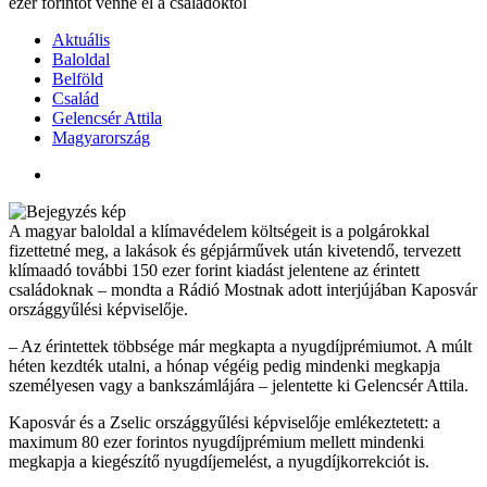
ezer forintot venne el a családoktól
Aktuális
Baloldal
Belföld
Család
Gelencsér Attila
Magyarország
A magyar baloldal a klímavédelem költségeit is a polgárokkal
fizettetné meg, a lakások és gépjárművek után kivetendő, tervezett
klímaadó további 150 ezer forint kiadást jelentene az érintett
családoknak – mondta a Rádió Mostnak adott interjújában Kaposvár
országgyűlési képviselője.
– Az érintettek többsége már megkapta a nyugdíjprémiumot. A múlt
héten kezdték utalni, a hónap végéig pedig mindenki megkapja
személyesen vagy a bankszámlájára – jelentette ki Gelencsér Attila.
Kaposvár és a Zselic országgyűlési képviselője emlékeztetett: a
maximum 80 ezer forintos nyugdíjprémium mellett mindenki
megkapja a kiegészítő nyugdíjemelést, a nyugdíjkorrekciót is.