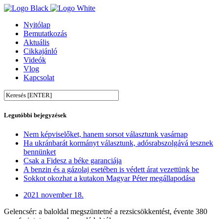
Nyitólap
Bemutatkozás
Aktuális
Cikkajánló
Videók
Vlog
Kapcsolat
Legutóbbi bejegyzések
Nem képviselőket, hanem sorsot választunk vasárnap
Ha ukránbarát kormányt választunk, adósrabszolgává tesznek
bennünket
Csak a Fidesz a béke garanciája
A benzin és a gázolaj esetében is védett árat vezettünk be
Sokkot okozhat a kutakon Magyar Péter megállapodása
2021 november 18.
Gelencsér: a baloldal megszüntetné a rezsicsökkentést, évente 380