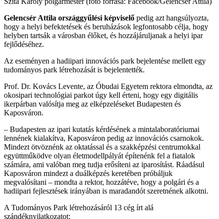
Szita Károly polgármester (fotó forrása: Facebook/Gelencsér Attila)
Gelencsér Attila országgyűlési képviselő
pedig azt hangsúlyozta,
hogy a helyi befektetések és beruházások legfontosabb célja, hogy
helyben tartsák a városban élőket, és hozzájáruljanak a helyi ipar
fejlődéséhez.
Az eseményen a hadiipari innovációs park bejelentése mellett egy
tudományos park létrehozását is bejelentették.
Prof. Dr. Kovács Levente, az Óbudai Egyetem rektora elmondta, az
okosipari technológiai parkot úgy kell érteni, hogy egy digitális
ikerpárban valósítja meg az elképzeléseket Budapesten és
Kaposváron.
– Budapesten az ipari kutatás kérdésének a mintalaboratóriumai
lennének kialakítva, Kaposváron pedig az innovációs csarnokok.
Mindezt ötvöznénk az oktatással és a szakképzési centrumokkal
együttműködve olyan életmodellpályát építenénk fel a fiatalok
számára, ami valóban meg tudja erősíteni az iparosítást. Ráadásul
Kaposváron mindezt a duálképzés keretében próbáljuk
megvalósítani – mondta a rektor, hozzátéve, hogy a polgári és a
hadiipari fejlesztések irányában is maradandót szeretnének alkotni.
A Tudományos Park létrehozásáról 13 cég írt alá
szándéknyilatkozatot: