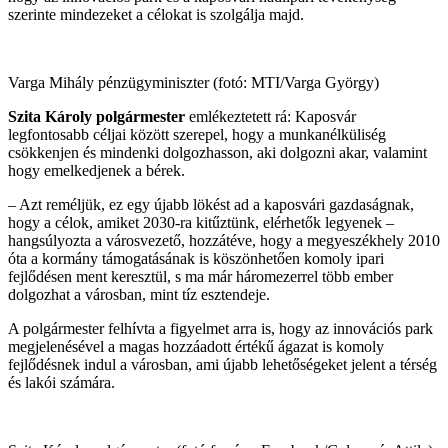
szerinte mindezeket a célokat is szolgálja majd.
Varga Mihály pénzügyminiszter (fotó: MTI/Varga György)
Szita Károly polgármester
emlékeztetett rá: Kaposvár
legfontosabb céljai között szerepel, hogy a munkanélküliség
csökkenjen és mindenki dolgozhasson, aki dolgozni akar, valamint
hogy emelkedjenek a bérek.
– Azt reméljük, ez egy újabb lökést ad a kaposvári gazdaságnak,
hogy a célok, amiket 2030-ra kitűztünk, elérhetők legyenek –
hangsúlyozta a városvezető, hozzátéve, hogy a megyeszékhely 2010
óta a kormány támogatásának is köszönhetően komoly ipari
fejlődésen ment keresztül, s ma már háromezerrel több ember
dolgozhat a városban, mint tíz esztendeje.
A polgármester felhívta a figyelmet arra is, hogy az innovációs park
megjelenésével a magas hozzáadott értékű ágazat is komoly
fejlődésnek indul a városban, ami újabb lehetőségeket jelent a térség
és lakói számára.