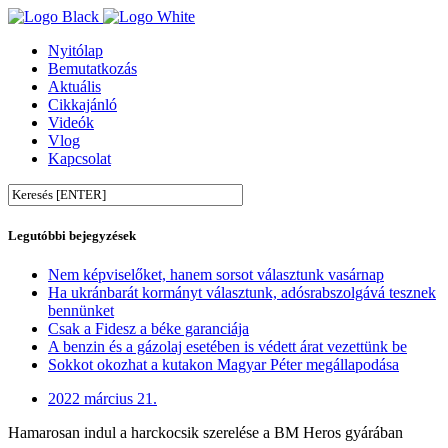
Nyitólap
Bemutatkozás
Aktuális
Cikkajánló
Videók
Vlog
Kapcsolat
Legutóbbi bejegyzések
Nem képviselőket, hanem sorsot választunk vasárnap
Ha ukránbarát kormányt választunk, adósrabszolgává tesznek
bennünket
Csak a Fidesz a béke garanciája
A benzin és a gázolaj esetében is védett árat vezettünk be
Sokkot okozhat a kutakon Magyar Péter megállapodása
2022 március 21.
Hamarosan indul a harckocsik szerelése a BM Heros gyárában