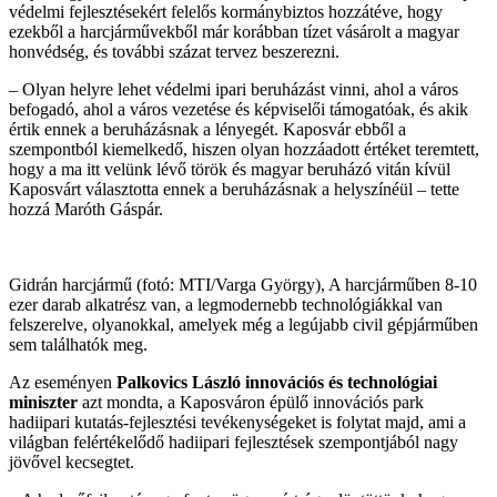
védelmi fejlesztésekért felelős kormánybiztos hozzátéve, hogy
ezekből a harcjárművekből már korábban tízet vásárolt a magyar
honvédség, és további százat tervez beszerezni.
– Olyan helyre lehet védelmi ipari beruházást vinni, ahol a város
befogadó, ahol a város vezetése és képviselői támogatóak, és akik
értik ennek a beruházásnak a lényegét. Kaposvár ebből a
szempontból kiemelkedő, hiszen olyan hozzáadott értéket teremtett,
hogy a ma itt velünk lévő török és magyar beruházó vitán kívül
Kaposvárt választotta ennek a beruházásnak a helyszínéül – tette
hozzá Maróth Gáspár.
Gidrán harcjármű (fotó: MTI/Varga György), A harcjárműben 8-10
ezer darab alkatrész van, a legmodernebb technológiákkal van
felszerelve, olyanokkal, amelyek még a legújabb civil gépjárműben
sem találhatók meg.
Az eseményen
Palkovics László innovációs és technológiai
miniszter
azt mondta, a Kaposváron épülő innovációs park
hadiipari kutatás-fejlesztési tevékenységeket is folytat majd, ami a
világban felértékelődő hadiipari fejlesztések szempontjából nagy
jövővel kecsegtet.