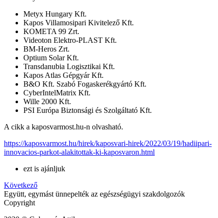
Metyx Hungary Kft.
Kapos Villamosipari Kivitelező Kft.
KOMETA 99 Zrt.
Videoton Elektro-PLAST Kft.
BM-Heros Zrt.
Optium Solar Kft.
Transdanubia Logisztikai Kft.
Kapos Atlas Gépgyár Kft.
B&O Kft. Szabó Fogaskerékgyártó Kft.
CyberIntelMatrix Kft.
Wille 2000 Kft.
PSI Európa Biztonsági és Szolgáltató Kft.
A cikk a kaposvarmost.hu-n olvasható.
https://kaposvarmost.hu/hirek/kaposvari-hirek/2022/03/19/hadiipari-
innovacios-parkot-alakitottak-ki-kaposvaron.html
ezt is ajánljuk
Következő
Együtt, egymást ünnepelték az egészségügyi szakdolgozók
Copyright