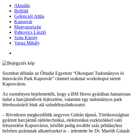
Aktuális
Belföld
Gelencsér Attila
Kaposvár
Magyarország
Palkovics László
Szita Károly
Varga Mihály
Szombat délután az Óbudai Egyetem “Okosipari Tudományos és
Innovációs Park Kaposvár” címmel szakmai workshopot tartott
Kaposváron.
Az eseményen bejelentették, hogy a BM Heros gyárában hamarosan
indul a harcjárművek fejlesztése, valamint egy tudományos park
létrehozásáról írtak alá szándéknyilatkozatot.
– Rövidesen megkezdődik negyven Gidrán típusú, Törökországban
gyártott harcjármű rádiótechnikai, elektronikai eszközökkel való
felszerelése Kaposváron, később pedig további száz példányhoz
helyben gyártanak alkatrészeket is – jelentette be Dr. Maróth Gáspár