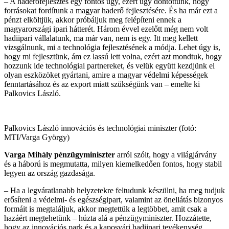
– A haderőfejlesztés egy fontos ügy, ezért úgy döntöttünk, hogy
forrásokat fordítunk a magyar haderő fejlesztésére. És ha már ezt a
pénzt elköltjük, akkor próbáljuk meg felépíteni ennek a
magyarországi ipari hátterét. Három évvel ezelőtt még nem volt
hadiipari vállalatunk, ma már van, nem is egy. Itt meg kellett
vizsgálnunk, mi a technológia fejlesztésének a módja. Lehet úgy is,
hogy mi fejlesztünk, ám ez lassú lett volna, ezért azt mondtuk, hogy
hozzunk ide technológiai partnereket, és velük együtt kezdjünk el
olyan eszközöket gyártani, amire a magyar védelmi képességek
fenntartásához és az export miatt szükségünk van – emelte ki
Palkovics László.
Palkovics László innovációs és technológiai miniszter (fotó:
MTI/Varga György)
Varga Mihály pénzügyminiszter
arról szólt, hogy a világjárvány
és a háború is megmutatta, milyen kiemelkedően fontos, hogy stabil
legyen az ország gazdasága.
– Ha a legváratlanabb helyzetekre feltudunk készülni, ha meg tudjuk
erősíteni a védelmi- és egészségipart, valamint az önellátás bizonyos
formáit is megtaláljuk, akkor megtettük a legtöbbet, amit csak a
hazáért megtehetünk – húzta alá a pénzügyminiszter. Hozzátette,
hogy az innovációs park és a kaposvári hadiipari tevékenység