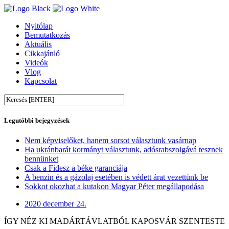
Nyitólap
Bemutatkozás
Aktuális
Cikkajánló
Videók
Vlog
Kapcsolat
Legutóbbi bejegyzések
Nem képviselőket, hanem sorsot választunk vasárnap
Ha ukránbarát kormányt választunk, adósrabszolgává tesznek
bennünket
Csak a Fidesz a béke garanciája
A benzin és a gázolaj esetében is védett árat vezettünk be
Sokkot okozhat a kutakon Magyar Péter megállapodása
2020 december 24.
ÍGY NÉZ KI MADÁRTÁVLATBÓL KAPOSVÁR SZENTESTE