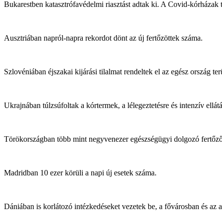
Bukarestben katasztrófavédelmi riasztást adtak ki. A Covid-kórházak te
Ausztriában napról-napra rekordot dönt az új fertőzöttek száma.
Szlovéniában éjszakai kijárási tilalmat rendeltek el az egész ország t
Ukrajnában túlzsúfoltak a kórtermek, a lélegeztetésre és intenzív ellát
Törökországban több mint negyvenezer egészségügyi dolgozó fertőző
Madridban 10 ezer körüli a napi új esetek száma.
Dániában is korlátozó intézkedéseket vezetek be, a fővárosban és az