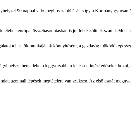
yhelyzet 90 nappal való meghosszabbítását, s így a Kormány gyorsan és
etében európai összehasonlításban is jól felkészültnek számít. Most ar
olgálatot teljesítők munkájának könnyítésére, a gazdaság működőképess
ügyi helyzetben a lehető leggyorsabban lehessen intézkedéseket hozni, é
att azonnali lépések megtételére van szükség. Az első csatát megnyer