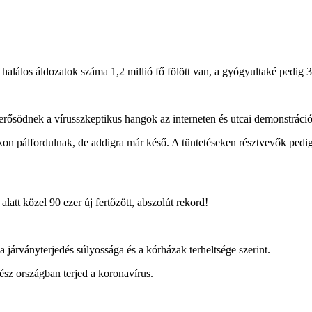
a halálos áldozatok száma 1,2 millió fő fölött van, a gyógyultaké pedig 3
 erősödnek a vírusszkeptikus hangok az interneten és utcai demonstráció
n pálfordulnak, de addigra már késő. A tüntetéseken résztvevők pedig t
latt közel 90 ezer új fertőzött, abszolút rekord!
a járványterjedés súlyossága és a kórházak terheltsége szerint.
sz országban terjed a koronavírus.