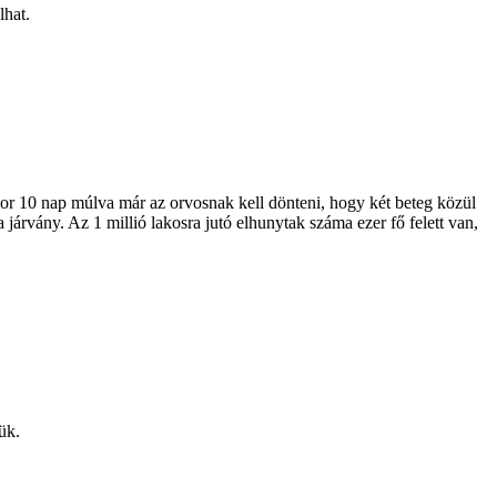
lhat.
kor 10 nap múlva már az orvosnak kell dönteni, hogy két beteg közül
járvány. Az 1 millió lakosra jutó elhunytak száma ezer fő felett van,
ük.