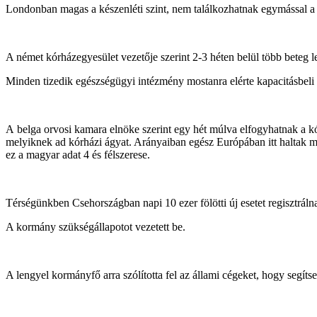
Londonban magas a készenléti szint, nem találkozhatnak egymással 
A német kórházegyesület vezetője szerint 2-3 héten belül több beteg le
Minden tizedik egészségügyi intézmény mostanra elérte kapacitásbeli h
A belga orvosi kamara elnöke szerint egy hét múlva elfogyhatnak a kó
melyiknek ad kórházi ágyat. Arányaiban egész Európában itt haltak meg
ez a magyar adat 4 és félszerese.
Térségünkben Csehországban napi 10 ezer fölötti új esetet regisztráln
A kormány szükségállapotot vezetett be.
A lengyel kormányfő arra szólította fel az állami cégeket, hogy segít