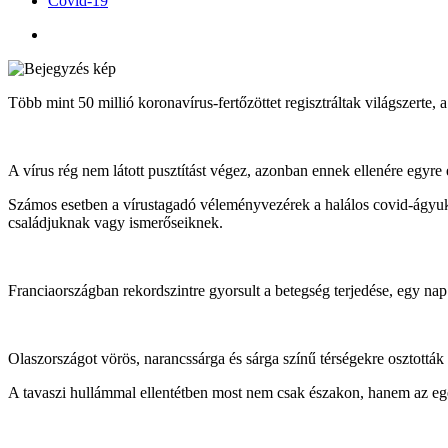
Covid-19
Több mint 50 millió koronavírus-fertőzöttet regisztráltak világszerte, 
A vírus rég nem látott pusztítást végez, azonban ennek ellenére egyre
Számos esetben a vírustagadó véleményvezérek a halálos covid-ágyuko
családjuknak vagy ismerőseiknek.
Franciaországban rekordszintre gyorsult a betegség terjedése, egy nap a
Olaszországot vörös, narancssárga és sárga színű térségekre osztották 
A tavaszi hullámmal ellentétben most nem csak északon, hanem az egé