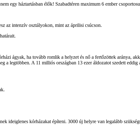
a nem egy háztartásban élők! Szabadtéren maximum 6 ember csoportosu
sz az intenzív osztályokon, mint az áprilisi csúcson.
atárait.
rházi ágyak, ha tovább romlik a helyzet és nő a fertőzöttek aránya, ak
 a legtöbben. A 11 milliós országban 13 ezer áldozatot szedett eddig a 
ak.
senek ideiglenes kórházakat építeni. 3000 új helyre van legalább szükség