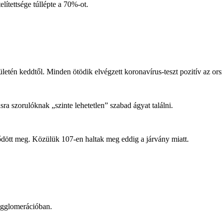
lítettsége túllépte a 70%-ot.
erületén keddtől. Minden ötödik elvégzett koronavírus-teszt pozitív az or
ásra szorulóknak „szinte lehetetlen” szabad ágyat találni.
dött meg. Közülük 107-en haltak meg eddig a járvány miatt.
 agglomerációban.