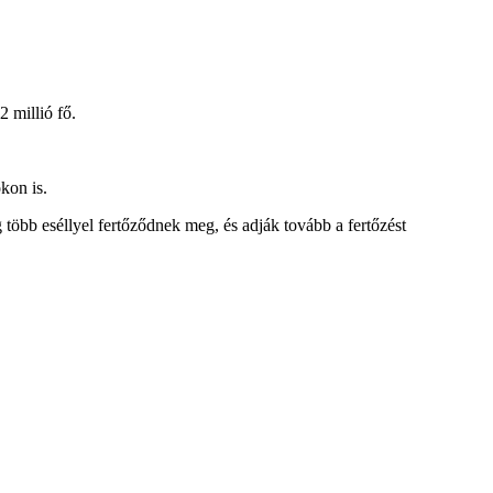
2 millió fő.
kon is.
öbb eséllyel fertőződnek meg, és adják tovább a fertőzést