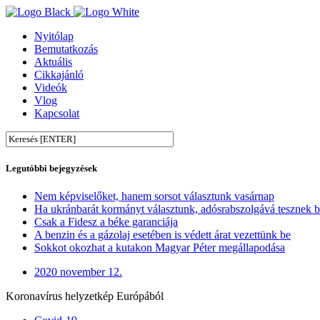
Nyitólap
Bemutatkozás
Aktuális
Cikkajánló
Videók
Vlog
Kapcsolat
Legutóbbi bejegyzések
Nem képviselőket, hanem sorsot választunk vasárnap
Ha ukránbarát kormányt választunk, adósrabszolgává tesznek 
Csak a Fidesz a béke garanciája
A benzin és a gázolaj esetében is védett árat vezettünk be
Sokkot okozhat a kutakon Magyar Péter megállapodása
2020 november 12.
Koronavírus helyzetkép Európából