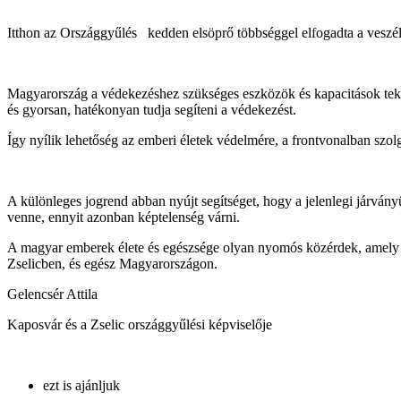
Itthon az Országgyűlés kedden elsöprő többséggel elfogadta a veszél
Magyarország a védekezéshez szükséges eszközök és kapacitások tekint
és gyorsan, hatékonyan tudja segíteni a védekezést.
Így nyílik lehetőség az emberi életek védelmére, a frontvonalban sz
A különleges jogrend abban nyújt segítséget, hogy a jelenlegi járvány
venne, ennyit azonban képtelenség várni.
A magyar emberek élete és egészsége olyan nyomós közérdek, amely mi
Zselicben, és egész Magyarországon.
Gelencsér Attila
Kaposvár és a Zselic országgyűlési képviselője
ezt is ajánljuk