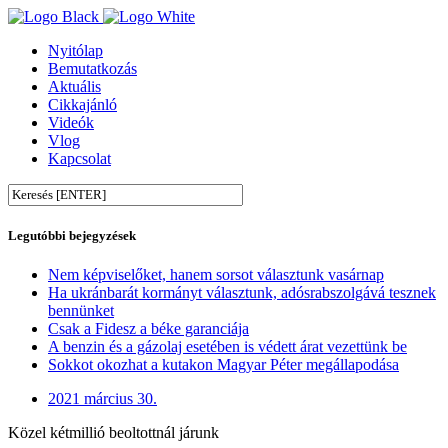
Nyitólap
Bemutatkozás
Aktuális
Cikkajánló
Videók
Vlog
Kapcsolat
Legutóbbi bejegyzések
Nem képviselőket, hanem sorsot választunk vasárnap
Ha ukránbarát kormányt választunk, adósrabszolgává tesznek
bennünket
Csak a Fidesz a béke garanciája
A benzin és a gázolaj esetében is védett árat vezettünk be
Sokkot okozhat a kutakon Magyar Péter megállapodása
2021 március 30.
Közel kétmillió beoltottnál járunk