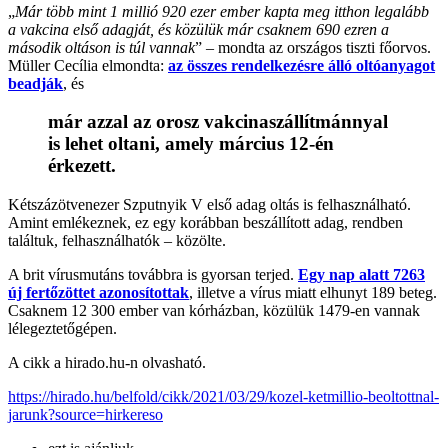
„
Már több mint 1 millió 920 ezer ember kapta meg itthon legalább
a vakcina első adagját, és közülük már csaknem 690 ezren a
második oltáson is túl vannak
” – mondta az országos tiszti főorvos.
Müller Cecília elmondta:
az összes rendelkezésre álló oltóanyagot
beadják
, és
már azzal az orosz vakcinaszállítmánnyal
is lehet oltani, amely március 12-én
érkezett.
Kétszázötvenezer Szputnyik V első adag oltás is felhasználható.
Amint emlékeznek, ez egy korábban beszállított adag, rendben
találtuk, felhasználhatók – közölte.
A brit vírusmutáns továbbra is gyorsan terjed.
Egy nap alatt 7263
új fertőzöttet azonosítottak
, illetve a vírus miatt elhunyt 189 beteg.
Csaknem 12 300 ember van kórházban, közülük 1479-en vannak
lélegeztetőgépen.
A cikk a hirado.hu-n olvasható.
https://hirado.hu/belfold/cikk/2021/03/29/kozel-ketmillio-beoltottnal-
jarunk?source=hirkereso