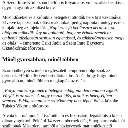
A Szent Imre Kórházban hétfőn is folyamatos volt az oltás beadása,
egyre nagyobb az oltási kedv.
Most időseket és a krónikus betegeket oltották be a brit vakcinával.
Elvétve tapasztalnak oltási reakciókat, pedig naponta mintegy ezren
kapják meg az injekciót.
„Napi ezer fő beoltására kerül sor, öt
oltópont működik. Így megoldható, hogy ne érintkezzenek az
emberek túlságosan szorosan egymással, és zökkenőmentesen megy
az oltás”
– ismertette Csiki Judit, a Szent Imre Egyetemi
Oktatókórház főorvosa.
Minél gyorsabban, minél többen
Szombathelyen szintén megfeszített tempóban dolgoznak az
orvosok. Hétfőn 360 embert oltottak be. A cél, hogy hogy minél
gyorsabban, minél többen megkapják az oltást.
„Folyamatosan jönnek a betegek, eddig minden rendben zajlott.
Várják is az oltást. A nagy részük idős, krónikus betegségben
szenved. Eddig semmilyen szövődmény nem lépett föl
” – közölte
Takács Viktória oltóorvos.
A vakcina-utánpótlás kiszámítható és biztosított, legalábbis a keleti
oltóanyagokból. Például 14 ezer embernek elég Sinopharm vakcinát
szállítottak Miskolcra, amiből a háziorvosok már emlékeztető