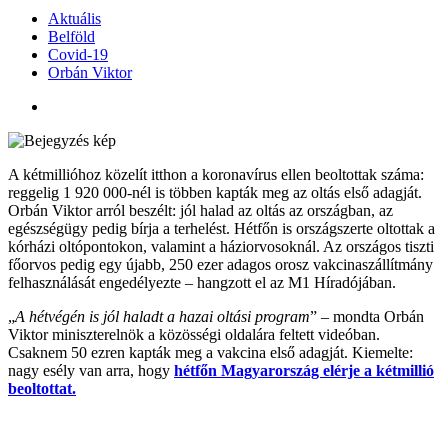
Aktuális
Belföld
Covid-19
Orbán Viktor
A kétmillióhoz közelít itthon a koronavírus ellen beoltottak száma:
reggelig 1 920 000-nél is többen kapták meg az oltás első adagját.
Orbán Viktor arról beszélt: jól halad az oltás az országban, az
egészségügy pedig bírja a terhelést. Hétfőn is országszerte oltottak a
kórházi oltópontokon, valamint a háziorvosoknál. Az országos tiszti
főorvos pedig egy újabb, 250 ezer adagos orosz vakcinaszállítmány
felhasználását engedélyezte – hangzott el az M1 Híradójában.
„
A hétvégén is jól haladt a hazai oltási program
” – mondta Orbán
Viktor miniszterelnök a közösségi oldalára feltett videóban.
Csaknem 50 ezren kapták meg a vakcina első adagját. Kiemelte:
nagy esély van arra, hogy
hétfőn Magyarország elérje a kétmillió
beoltottat.