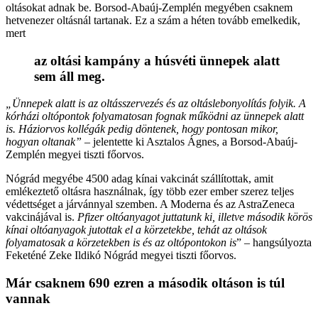
oltásokat adnak be. Borsod-Abaúj-Zemplén megyében csaknem
hetvenezer oltásnál tartanak. Ez a szám a héten tovább emelkedik,
mert
az oltási kampány a húsvéti ünnepek alatt
sem áll meg.
„Ünnepek alatt is az oltásszervezés és az oltáslebonyolítás folyik. A
kórházi oltópontok folyamatosan fognak működni az ünnepek alatt
is. Háziorvos kollégák pedig döntenek, hogy pontosan mikor,
hogyan oltanak”
– jelentette ki Asztalos Ágnes, a Borsod-Abaúj-
Zemplén megyei tiszti főorvos.
Nógrád megyébe 4500 adag kínai vakcinát szállítottak, amit
emlékeztető oltásra használnak, így több ezer ember szerez teljes
védettséget a járvánnyal szemben. A Moderna és az AstraZeneca
vakcinájával is.
Pfizer oltóanyagot juttatunk ki, illetve második körös
kínai oltóanyagok jutottak el a körzetekbe, tehát az oltások
folyamatosak a körzetekben is és az oltópontokon is
” – hangsúlyozta
Feketéné Zeke Ildikó Nógrád megyei tiszti főorvos.
Már csaknem 690 ezren a második oltáson is túl
vannak