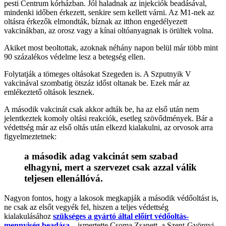
pesti Centrum kórházban. Jól haladnak az injekciók beadásával,
mindenki időben érkezett, senkire sem kellett várni. Az M1-nek az
oltásra érkezők elmondták, bíznak az itthon engedélyezett
vakcinákban, az orosz vagy a kínai oltóanyagnak is örültek volna.
Akiket most beoltottak, azoknak néhány napon belül már több mint
90 százalékos védelme lesz a betegség ellen.
Folytatják a tömeges oltásokat Szegeden is. A Szputnyik V
vakcinával szombatig ötszáz időst oltanak be. Ezek már az
emlékeztető oltások lesznek.
A második vakcinát csak akkor adták be, ha az első után nem
jelentkeztek komoly oltási reakciók, esetleg szövődmények. Bár a
védettség már az első oltás után elkezd kialakulni, az orvosok arra
figyelmeztetnek:
a második adag vakcinát sem szabad
elhagyni, mert a szervezet csak azzal válik
teljesen ellenállóvá.
Nagyon fontos, hogy a lakosok megkapják a második védőoltást is,
ne csak az elsőt vegyék fel, hiszen a teljes védettség
kialakulásához
szükséges a gyártó által előírt védőoltás-
mennyiség beadása
– ismertette Csoma Zsanett, a Szent-Györgyi