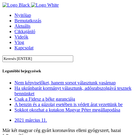
Nyitólap
Bemutatkozás
Aktuális
Cikkajánló
Videók
Vlog
Kapcsolat
Legutóbbi bejegyzések
Nem képviselőket, hanem sorsot választunk vasárnap
Ha ukránbarát kormányt választunk, adósrabszolgává tesznek
bennünket
Csak a Fidesz a béke garanciája
A benzin és a gázolaj esetében is védett árat vezettünk be
Sokkot okozhat a kutakon Magyar Péter megállapodása
2021 március 11.
Már két magyar cég gyárt koronavírus elleni gyógyszert, hazai