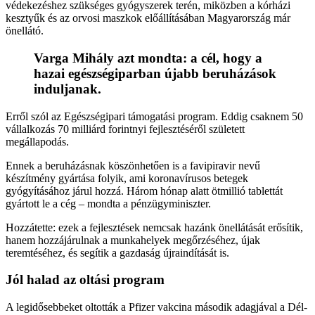
védekezéshez szükséges gyógyszerek terén, miközben a kórházi
kesztyűk és az orvosi maszkok előállításában Magyarország már
önellátó.
Varga Mihály azt mondta: a cél, hogy a
hazai egészségiparban újabb beruházások
induljanak.
Erről szól az Egészségipari támogatási program. Eddig csaknem 50
vállalkozás 70 milliárd forintnyi fejlesztéséről született
megállapodás.
Ennek a beruházásnak köszönhetően is a favipiravir nevű
készítmény gyártása folyik, ami koronavírusos betegek
gyógyításához járul hozzá. Három hónap alatt ötmillió tablettát
gyártott le a cég – mondta a pénzügyminiszter.
Hozzátette: ezek a fejlesztések nemcsak hazánk önellátását erősítik,
hanem hozzájárulnak a munkahelyek megőrzéséhez, újak
teremtéséhez, és segítik a gazdaság újraindítását is.
Jól halad az oltási program
A legidősebbeket oltották a Pfizer vakcina második adagjával a Dél-