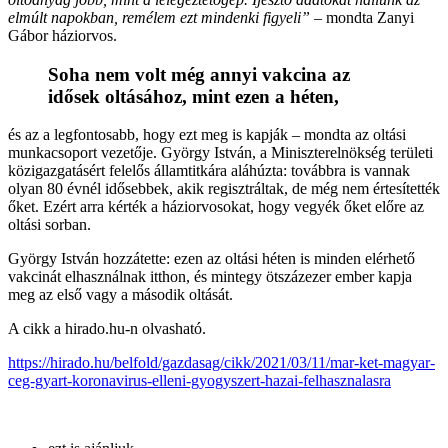
elmúlt napokban, remélem ezt mindenki figyeli”
– mondta Zanyi
Gábor háziorvos.
Soha nem volt még annyi vakcina az
idősek oltásához, mint ezen a héten,
és az a legfontosabb, hogy ezt meg is kapják – mondta az oltási
munkacsoport vezetője. György István, a Miniszterelnökség területi
közigazgatásért felelős államtitkára aláhúzta: továbbra is vannak
olyan 80 évnél idősebbek, akik regisztráltak, de még nem értesítették
őket. Ezért arra kérték a háziorvosokat, hogy vegyék őket előre az
oltási sorban.
György István hozzátette: ezen az oltási héten is minden elérhető
vakcinát elhasználnak itthon, és mintegy ötszázezer ember kapja
meg az első vagy a második oltását.
A cikk a hirado.hu-n olvasható.
https://hirado.hu/belfold/gazdasag/cikk/2021/03/11/mar-ket-magyar-
ceg-gyart-koronavirus-elleni-gyogyszert-hazai-felhasznalasra