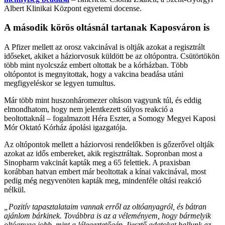
Albert Klinikai Központ egyetemi docense.
A második körös oltásnál tartanak Kaposváron is
A Pfizer mellett az orosz vakcinával is oltják azokat a regisztrált
időseket, akiket a háziorvosuk küldött be az oltópontra. Csütörtökön
több mint nyolcszáz embert oltottak be a kórházban. Több
oltópontot is megnyitottak, hogy a vakcina beadása utáni
megfigyeléskor se legyen tumultus.
Már több mint huszonháromezer oltáson vagyunk túl, és eddig
elmondhatom, hogy nem jelentkezett súlyos reakció a
beoltottaknál
–
fogalmazott Héra Eszter, a Somogy Megyei Kaposi
Mór Oktató Kórház ápolási igazgatója.
Az oltópontok mellett a háziorvosi rendelőkben is gőzerővel oltják
azokat az idős embereket, akik regisztráltak. Sopronban most a
Sinopharm vakcinát kapták meg a 65 felettiek. A praxisban
korábban hatvan embert már beoltottak a kínai vakcinával, most
pedig még negyvenöten kapták meg, mindenféle oltási reakció
nélkül.
„Pozitív tapasztalataim vannak erről az oltóanyagról, és bátran
ajánlom bárkinek. Továbbra is az a véleményem, hogy bármelyik
oltóanyag jobb, mint a lélegeztetőgép. Ijesztő adatokat hallunk az