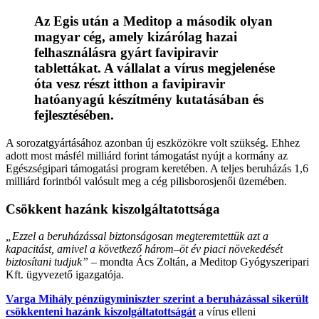
Az Egis után a Meditop a második olyan
magyar cég, amely kizárólag hazai
felhasználásra gyárt favipiravir
tablettákat. A vállalat a vírus megjelenése
óta vesz részt itthon a favipiravir
hatóanyagú készítmény kutatásában és
fejlesztésében.
A sorozatgyártásához azonban új eszközökre volt szükség. Ehhez
adott most másfél milliárd forint támogatást nyújt a kormány az
Egészségipari támogatási program keretében. A teljes beruházás 1,6
milliárd forintból valósult meg a cég pilisborosjenői üzemében.
Csökkent hazánk kiszolgáltatottsága
„Ezzel a beruházással biztonságosan megteremtettük azt a
kapacitást, amivel a következő három–öt év piaci növekedését
biztosítani tudjuk”
– mondta Ács Zoltán, a Meditop Gyógyszeripari
Kft. ügyvezető igazgatója
.
Varga Mihály pénzügyminiszter szerint a beruházással sikerült
csökkenteni hazánk kiszolgáltatottságát
a vírus elleni