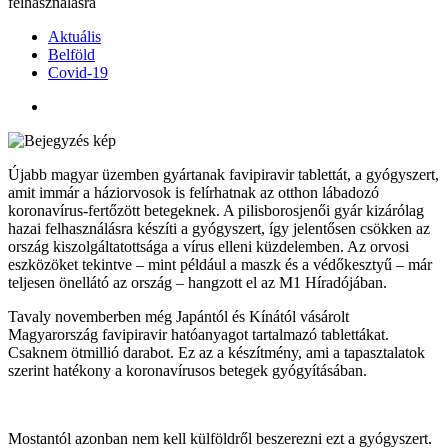
felhasználásra
Aktuális
Belföld
Covid-19
Újabb magyar üzemben gyártanak favipiravir tablettát, a gyógyszert,
amit immár a háziorvosok is felírhatnak az otthon lábadozó
koronavírus-fertőzött betegeknek. A pilisborosjenői gyár kizárólag
hazai felhasználásra készíti a gyógyszert, így jelentősen csökken az
ország kiszolgáltatottsága a vírus elleni küzdelemben. Az orvosi
eszközöket tekintve – mint például a maszk és a védőkesztyű – már
teljesen önellátó az ország – hangzott el az M1 Híradójában.
Tavaly novemberben még Japántól és Kínától vásárolt
Magyarország favipiravir hatóanyagot tartalmazó tablettákat.
Csaknem ötmillió darabot. Ez az a készítmény, ami a tapasztalatok
szerint hatékony a koronavírusos betegek gyógyításában.
Mostantól azonban nem kell külföldről beszerezni ezt a gyógyszert.