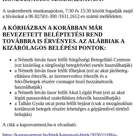
A szakemberek munkanapokon, 7:30 és 15:30 között fogadják majd
a hívásokat a 06 82/501-300 /1611,1612-es számú mellékleten.
A KÓRHÁZBAN A KORÁBBAN MÁR
BEVEZETETT BELÉPTETÉSI REND
TOVÁBBRA IS ÉRVÉNYES. AZ ALÁBBIAK A
KIZÁRÓLAGOS BELÉPÉSI PONTOK:
a Németh István fasor felőli Sürgősségi Betegellátó Centrum
(ezt kizárólag a sürgősségi betegfelvétel esetén használhatják)
a Németh István fasor felőli főbejárat (ezt az akut járóbeteg-
ellátásra érkezők, az üzemorvoshoz érkezők és a
fekvőbetegek részére csomagot hozó hozzátartozók
használhatják)
a Németh István fasor felőli Akut Légúti Pont (ezt az akut
légúti panaszokkal szakellátásra érkezők használhatják)
a Tallián Gyula utcai porta felőli bejárat (csak a mozgásukban
korlátozott betegek részére lehetséges a gépjárművel történő
behajtás)
A cikk a kaposvarmost.hu-n olvasható.
https://kaposvarmost.hu/hirek/kaposvari-hirek/2020/11/09/a-