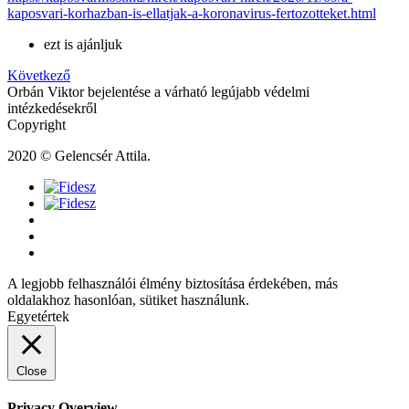
kaposvari-korhazban-is-ellatjak-a-koronavirus-fertozotteket.html
ezt is ajánljuk
Következő
Orbán Viktor bejelentése a várható legújabb védelmi
intézkedésekről
Copyright
2020 © Gelencsér Attila.
A legjobb felhasználói élmény biztosítása érdekében, más
oldalakhoz hasonlóan, sütiket használunk.
Egyetértek
Close
Privacy Overview