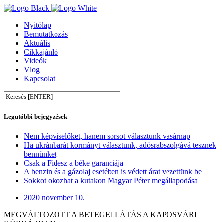
Nyitólap
Bemutatkozás
Aktuális
Cikkajánló
Videók
Vlog
Kapcsolat
Legutóbbi bejegyzések
Nem képviselőket, hanem sorsot választunk vasárnap
Ha ukránbarát kormányt választunk, adósrabszolgává tesznek
bennünket
Csak a Fidesz a béke garanciája
A benzin és a gázolaj esetében is védett árat vezettünk be
Sokkot okozhat a kutakon Magyar Péter megállapodása
2020 november 10.
MEGVÁLTOZOTT A BETEGELLÁTÁS A KAPOSVÁRI