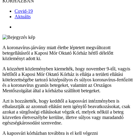
KÓRHÁZBAN
Covid-19
Aktuális
A koronavírus-járvány miatt életbe léptetett megváltozott
betegellátásról a Kaposi Mór Oktató Kórház hétfő délelőtt
közleményt adott ki.
A közzétett közleményben kiemelték, hogy november 9-től, vagyis
hétfőtől a Kaposi Mór Oktató Kórház is ellátja a területi ellátási
kötelezettségébe tartozó középsúlyos és súlyos koronavírus-fertőzött
és a koronavírus gyanús betegeket, valamint az Országos
Mentőszolgálat által a kórházba szállított betegeket.
Azt is hozzátették, hogy keddtől a kaposvári intézményben is
elhalasztják az azonnali ellátást nem igénylő beavatkozásokat, csak
azokat a sürgősségi ellátásokat végzik el, melyek nélkül a beteg
közvetlen életveszélybe kerülne, illetve súlyos vagy maradandó
egészségkárosodást szenvedne.
A kaposvári kórházban továbbra is el kell végezni