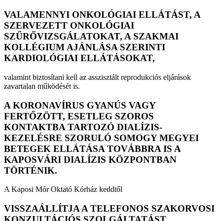
VALAMENNYI ONKOLÓGIAI ELLÁTÁST, A
SZERVEZETT ONKOLÓGIAI
SZŰRŐVIZSGÁLATOKAT, A SZAKMAI
KOLLÉGIUM AJÁNLÁSA SZERINTI
KARDIOLÓGIAI ELLÁTÁSOKAT,
valamint biztosítani kell az asszisztált reprodukciós eljárások
zavartalan működését is.
A KORONAVÍRUS GYANÚS VAGY
FERTŐZÖTT, ESETLEG SZOROS
KONTAKTBA TARTOZÓ DIALÍZIS-
KEZELÉSRE SZORULÓ SOMOGY MEGYEI
BETEGEK ELLÁTÁSA TOVÁBBRA IS A
KAPOSVÁRI DIALÍZIS KÖZPONTBAN
TÖRTÉNIK.
A Kaposi Mór Oktató Kórház keddtől
VISSZAÁLLÍTJA A TELEFONOS SZAKORVOSI
KONZULTÁCIÓS SZOLGÁLTATÁST.