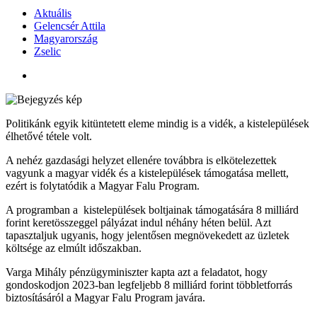
Aktuális
Gelencsér Attila
Magyarország
Zselic
Politikánk egyik kitüntetett eleme mindig is a vidék, a kistelepülések
élhetővé tétele volt.
A nehéz gazdasági helyzet ellenére továbbra is elkötelezettek
vagyunk a magyar vidék és a kistelepülések támogatása mellett,
ezért is folytatódik a Magyar Falu Program.
A programban a kistelepülések boltjainak támogatására 8 milliárd
forint keretösszeggel pályázat indul néhány héten belül. Azt
tapasztaljuk ugyanis, hogy jelentősen megnövekedett az üzletek
költsége az elmúlt időszakban.
Varga Mihály pénzügyminiszter kapta azt a feladatot, hogy
gondoskodjon 2023-ban legfeljebb 8 milliárd forint többletforrás
biztosításáról a Magyar Falu Program javára.