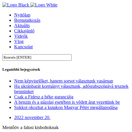
Nyitólap
Bemutatkozás
Aktuális
Cikkajánló
Videók
Vlog
Kapcsolat
Legutóbbi bejegyzések
Nem képviselőket, hanem sorsot választunk vasárnap
Ha ukránbarát kormányt választunk, adósrabszolgává tesznek
bennünket
Csak a Fidesz a béke garanciája
A benzin és a gázolaj esetében is védett árat vezettünk be
Sokkot okozhat a kutakon Magyar Péter megállapodása
2022 november 20.
Mentőöv a falusi kisboltoknak