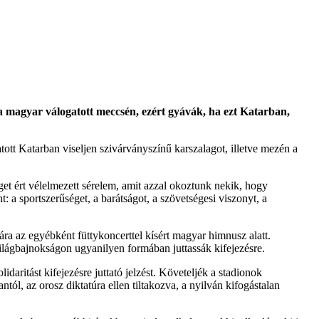
magyar válogatott meccsén, ezért gyávák, ha ezt Katarban,
atott Katarban viseljen szivárványszínű karszalagot, illetve mezén a
t ért vélelmezett sérelem, amit azzal okoztunk nekik, hogy
 a sportszerűséget, a barátságot, a szövetségesi viszonyt, a
ra az egyébként füttykoncerttel kísért magyar himnusz alatt.
 világbajnokságon ugyanilyen formában juttassák kifejezésre.
daritást kifejezésre juttató jelzést. Követeljék a stadionok
tól, az orosz diktatúra ellen tiltakozva, a nyilván kifogástalan