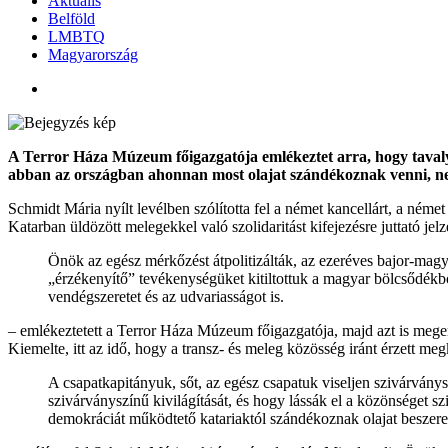
Aktuális
Belföld
LMBTQ
Magyarország
A Terror Háza Múzeum főigazgatója emlékeztet arra, hogy taval
abban az országban ahonnan most olajat szándékoznak venni, 
Schmidt Mária nyílt levélben szólította fel a német kancellárt, a néme
Katarban üldözött melegekkel való szolidaritást kifejezésre juttató jelz
Önök az egész mérkőzést átpolitizálták, az ezeréves bajor-mag
„érzékenyítő” tevékenységüket kitiltottuk a magyar bölcsődékből
vendégszeretet és az udvariasságot is.
– emlékeztetett a Terror Háza Múzeum főigazgatója, majd azt is megem
Kiemelte, itt az idő, hogy a transz- és meleg közösség iránt érzett m
A csapatkapitányuk, sőt, az egész csapatuk viseljen szivárványsz
szivárványszínű kivilágítását, és hogy lássák el a közönséget sz
demokráciát működtető katariaktól szándékoznak olajat beszere