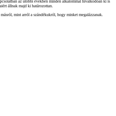
 kapcsolatban az utóbbi években minden alkalommal hivalkodóan ki is
ért állnak majd ki határozottan.
 másról, mint arról a szándékukról, hogy minket megalázzanak.