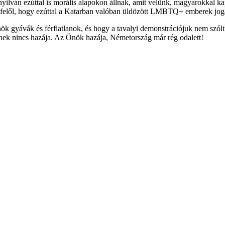
k nyilván ezúttal is morális alapokon állnak, amit velünk, magyarokkal
s afelől, hogy ezúttal a Katarban valóban üldözött LMBTQ+ emberek jogai
 gyávák és férfiatlanok, és hogy a tavalyi demonstrációjuk nem szólt
k nincs hazája. Az Önök hazája, Németország már rég odalett!