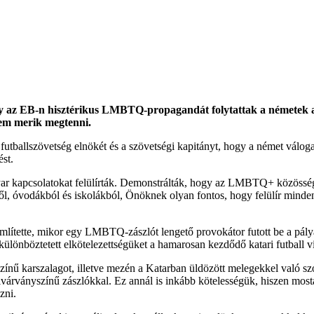
y az EB-n hisztérikus LMBTQ-propagandát folytattak a németek a 
nem merik megtenni.
t futballszövetség elnökét és a szövetségi kapitányt, hogy a német válog
ést.
yar kapcsolatokat felülírták. Demonstrálták, hogy az LMBTQ+ közössége
, óvodákból és iskolákból, Önöknek olyan fontos, hogy felülír mindent:
lítette, mikor egy LMBTQ-zászlót lengető provokátor futott be a pályá
egkülönböztetett elkötelezettségüket a hamarosan kezdődő katari futball
ínű karszalagot, illetve mezén a Katarban üldözött melegekkel való szoli
ivárványszínű zászlókkal. Ez annál is inkább kötelességük, hiszen mostan
zni.