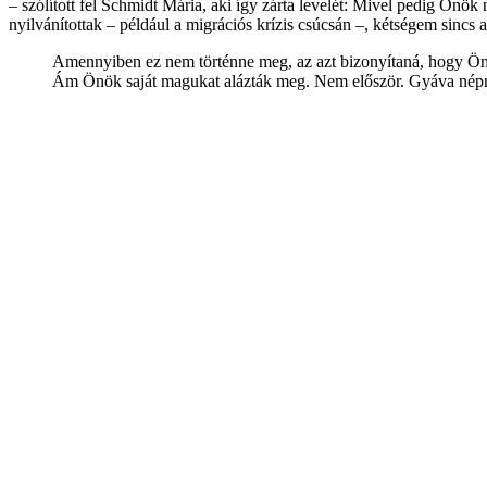
– szólított fel Schmidt Mária, aki így zárta levelét: Mivel pedig Önö
nyilvánítottak – például a migrációs krízis csúcsán –, kétségem sinc
Amennyiben ez nem történne meg, az azt bizonyítaná, hogy Önök
Ám Önök saját magukat alázták meg. Nem először. Gyáva népne