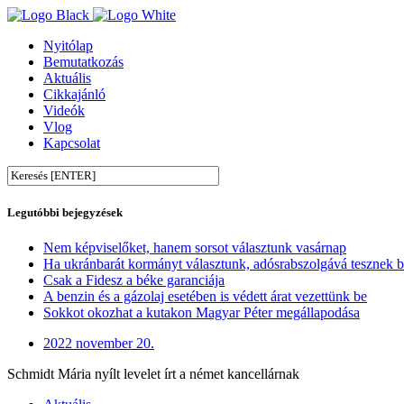
Nyitólap
Bemutatkozás
Aktuális
Cikkajánló
Videók
Vlog
Kapcsolat
Legutóbbi bejegyzések
Nem képviselőket, hanem sorsot választunk vasárnap
Ha ukránbarát kormányt választunk, adósrabszolgává tesznek 
Csak a Fidesz a béke garanciája
A benzin és a gázolaj esetében is védett árat vezettünk be
Sokkot okozhat a kutakon Magyar Péter megállapodása
2022 november 20.
Schmidt Mária nyílt levelet írt a német kancellárnak