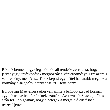
Bízunk benne, hogy elegendő idő áll rendelkezésre arra, hogy a
járványügyi intézkedések meghozzák a várt eredményt. Erre azért is
van remény, mert Ausztriához képest egy héttel hamarabb meghozta
kormány a szigorító intézkedéseket – tette hozzá.
Európában Magyarországon van szinte a legtöbb szabad kórházi
ágy a koronavíru- fertőzöttek számára. Az orvosok és az ápolók is
erőn felül dolgoznak, hogy a betegek a megfelelő ellátásban
részesüljenek.