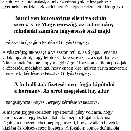
alaptörvény-módosítást, amely az édesanyák, édesapák és a
gyermekek érdekeinek védelmére és képviseletére lett kidolgozva.
Bármilyen koronavírus elleni vakcinát
szerez is be Magyarország, azt a kormány
mindenki számára ingyenessé teszi majd
– válaszolta újságírói kérdésre Gulyás Gergely.
A választójog titkossága a választón múlik, az ő joga. Tehát ha
valaki úgy dönt, hogy lefotózza, kire szavaz, az a saját döntése.
Nincs annak értelme, hogy megbírságolják azokat, akik megosztják
a közösségi médiában azt, hogy éppen kire, milyen pártra szavaztak
– emelte ki kérdésre válaszolva Gulyás Gergely.
A futballisták fizetését nem fogja kipótolni
a kormány. Az erről megjelent hír, álhír
– hangsúlyozta Gulyás Gergely kérdésre válaszolva.
A magyar joggyakorlatban egyértelmű igény volt arra, hogy
létrehozzanak egy tisztán átlátható közpénzfogalmat. Annál
tágabban nehezen lehet megfogalmazni, hogy az állam bevétele,
kiadása és költségvetése közpénz. A fogalom pontos definíciója