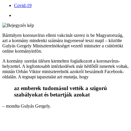
Covid-19
Bármilyen koronavírus elleni vakcinát szerez is be Magyarország,
azt a kormány mindenki számára ingyenessé teszi majd – közölte
Gulyás Gergely Miniszterelnökséget vezető miniszter a csütörtöki
online kormányinfón.
A kormány szerdai ülésen kiemelten foglalkozott a koronavírus-
helyzettel. A legfontosabb intézkedések már hétfőtől ismertek voltak,
miután Orbán Viktor miniszterelnök azokról beszámolt Facebook-
oldalán. A tegnapi tapasztalat azt mutatja, hogy
az emberek tudomásul vették a szigorú
szabályokat és betartják azokat
– mondta Gulyás Gergely.