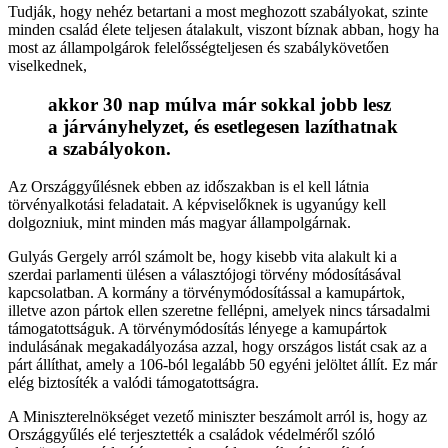
Tudják, hogy nehéz betartani a most meghozott szabályokat, szinte
minden család élete teljesen átalakult, viszont bíznak abban, hogy ha
most az állampolgárok felelősségteljesen és szabálykövetően
viselkednek,
akkor 30 nap múlva már sokkal jobb lesz
a járványhelyzet, és esetlegesen lazíthatnak
a szabályokon.
Az Országgyűlésnek ebben az időszakban is el kell látnia
törvényalkotási feladatait. A képviselőknek is ugyanúgy kell
dolgozniuk, mint minden más magyar állampolgárnak.
Gulyás Gergely arról számolt be, hogy kisebb vita alakult ki a
szerdai parlamenti ülésen a választójogi törvény módosításával
kapcsolatban. A kormány a törvénymódosítással a kamupártok,
illetve azon pártok ellen szeretne fellépni, amelyek nincs társadalmi
támogatottságuk. A törvénymódosítás lényege a kamupártok
indulásának megakadályozása azzal, hogy országos listát csak az a
párt állíthat, amely a 106-ból legalább 50 egyéni jelöltet állít. Ez már
elég biztosíték a valódi támogatottságra.
A Miniszterelnökséget vezető miniszter beszámolt arról is, hogy az
Országgyűlés elé terjesztették a családok védelméről szóló