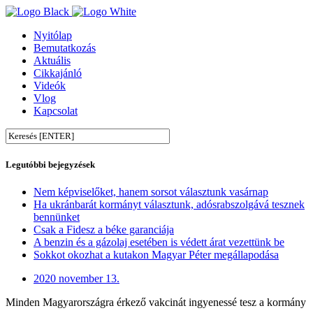
Nyitólap
Bemutatkozás
Aktuális
Cikkajánló
Videók
Vlog
Kapcsolat
Legutóbbi bejegyzések
Nem képviselőket, hanem sorsot választunk vasárnap
Ha ukránbarát kormányt választunk, adósrabszolgává tesznek
bennünket
Csak a Fidesz a béke garanciája
A benzin és a gázolaj esetében is védett árat vezettünk be
Sokkot okozhat a kutakon Magyar Péter megállapodása
2020 november 13.
Minden Magyarországra érkező vakcinát ingyenessé tesz a kormány