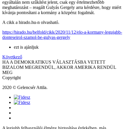
egyáltalán nem szűkítést jelent, csak egy értelmezhetőbb
meghatározást – reagált Gulyás Gergely arra kérdésre, hogy miért
kívánja pontosítani a kormány a közpénz fogalmát.
A cikk a hirado.hu-n olvasható.
https://hirado.hu/belfold/cikk/2020/11/12/elo-a-kormany-legujabb-
donteseirol-szamol-be-gulyas-gergely
ezt is ajánljuk
Következő
HA A DEMOKRATIKUS VÁLASZTÁSBA VETETT
BIZALOM MEGRENDÜL, AKKOR AMERIKA RENDÜL
MEG
Copyright
2020 © Gelencsér Attila.
A legjobb felhasználói élmény biztosítása érdekében, más