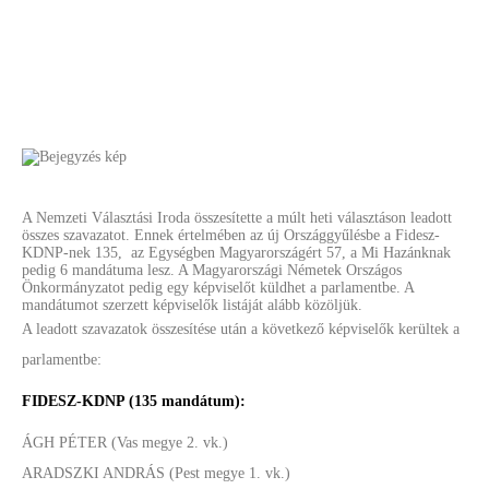
A Nemzeti Választási Iroda összesítette a múlt heti választáson leadott
összes szavazatot. Ennek értelmében az új Országgyűlésbe a Fidesz-
KDNP-nek 135, az Egységben Magyarországért 57, a Mi Hazánknak
pedig 6 mandátuma lesz. A Magyarországi Németek Országos
Önkormányzatot pedig egy képviselőt küldhet a parlamentbe. A
mandátumot szerzett képviselők listáját alább közöljük.
A leadott szavazatok összesítése után a következő képviselők kerültek a
Nyitólap
parlamentbe:
Bemutatkozás
FIDESZ-KDNP (135 mandátum):
Aktuális
ÁGH PÉTER (Vas megye 2. vk.)
ARADSZKI ANDRÁS (Pest megye 1. vk.)