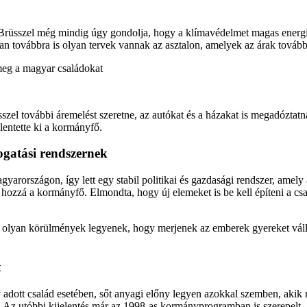
rüsszel még mindig úgy gondolja, hogy a klímavédelmet magas energiaára
ban továbbra is olyan tervek vannak az asztalon, amelyek az árak továb
meg a magyar családokat
sszel további áremelést szeretne, az autókat és a házakat is megadóztat
lentette ki a kormányfő.
gatási rendszernek
yarországon, így lett egy stabil politikai és gazdasági rendszer, amel
hozzá a kormányfő. Elmondta, hogy új elemeket is be kell építeni a csa
y olyan körülmények legyenek, hogy merjenek az emberek gyereket válla
t
y adott család esetében, sőt anyagi előny legyen azokkal szemben, ak
. Az utóbbi kijelentés már az 1998-as kormányprogramban is szerepelt. 