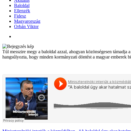
Aktuális
Baloldal
Ellenzék
Fidesz
Magyarország
Orbán Viktor
Túl messzire megy a baloldal azzal, ahogyan közönségesen támadja a
hangsúlyozta, hogy minden kormányzati döntést a magyar emberek bizt