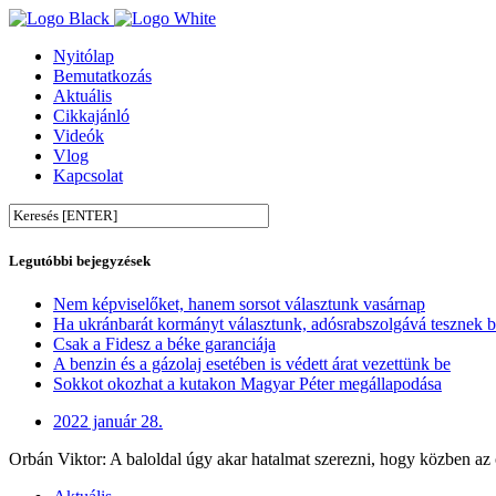
Nyitólap
Bemutatkozás
Aktuális
Cikkajánló
Videók
Vlog
Kapcsolat
Legutóbbi bejegyzések
Nem képviselőket, hanem sorsot választunk vasárnap
Ha ukránbarát kormányt választunk, adósrabszolgává tesznek 
Csak a Fidesz a béke garanciája
A benzin és a gázolaj esetében is védett árat vezettünk be
Sokkot okozhat a kutakon Magyar Péter megállapodása
2022 január 28.
Orbán Viktor: A baloldal úgy akar hatalmat szerezni, hogy közben az 