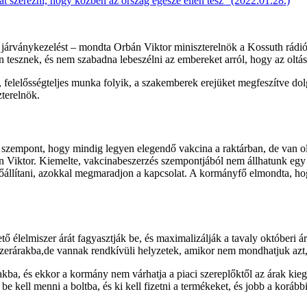
at szerezni, hogy közben az ország egésze ellen tesz” (2022.01.28.)
 járványkezelést – mondta Orbán Viktor miniszterelnök a Kossuth rádi
 tesznek, és nem szabadna lebeszélni az embereket arról, hogy az oltás
y, felelősségteljes munka folyik, a szakemberek erejüket megfeszítve d
terelnök.
szempont, hogy mindig legyen elegendő vakcina a raktárban, de van olya
n Viktor. Kiemelte, vakcinabeszerzés szempontjából nem állhatunk egy
őállítani, azokkal megmaradjon a kapcsolat. A kormányfő elmondta, ho
pvető élelmiszer árát fagyasztják be, és maximalizálják a tavaly októbe
erárakba,de vannak rendkívüli helyzetek, amikor nem mondhatjuk azt, 
akba, és ekkor a kormány nem várhatja a piaci szereplőktől az árak kie
 kell menni a boltba, és ki kell fizetni a termékeket, és jobb a korábbi