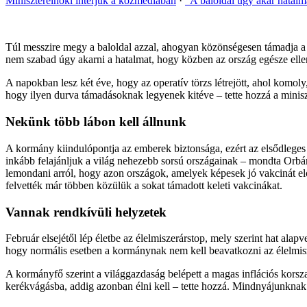
Miniszterelnöki interjúk a közmédiában
·
“A baloldal úgy akar hatalm
Túl messzire megy a baloldal azzal, ahogyan közönségesen támadja a
nem szabad úgy akarni a hatalmat, hogy közben az ország egésze ellen
A napokban lesz két éve, hogy az operatív törzs létrejött, ahol komol
hogy ilyen durva támadásoknak legyenek kitéve – tette hozzá a minisz
Nekünk több lábon kell állnunk
A kormány kiindulópontja az emberek biztonsága, ezért az elsődleges 
inkább felajánljuk a világ nehezebb sorsú országainak – mondta Orbá
lemondani arról, hogy azon országok, amelyek képesek jó vakcinát el
felvették már többen közülük a sokat támadott keleti vakcinákat.
Vannak rendkívüli helyzetek
Február elsejétől lép életbe az élelmiszerárstop, mely szerint hat ala
hogy normális esetben a kormánynak nem kell beavatkozni az élelmisz
A kormányfő szerint a világgazdaság belépett a magas inflációs korsz
kerékvágásba, addig azonban élni kell – tette hozzá. Mindnyájunknak be