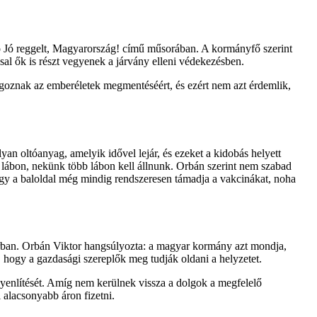
ó Jó reggelt, Magyarország! című műsorában. A kormányfő szerint
sal ők is részt vegyenek a járvány elleni védekezésben.
olgoznak az emberéletek megmentéséért, és ezért nem azt érdemlik,
n oltóanyag, amelyik idővel lejár, és ezeket a kidobás helyett
 lábon, nekünk több lábon kell állnunk. Orbán szerint nem szabad
gy a baloldal még mindig rendszeresen támadja a vakcinákat, noha
ri árban. Orbán Viktor hangsúlyozta: a magyar kormány azt mondja,
hogy a gazdasági szereplők meg tudják oldani a helyzetet.
gyenlítését. Amíg nem kerülnek vissza a dolgok a megfelelő
 alacsonyabb áron fizetni.