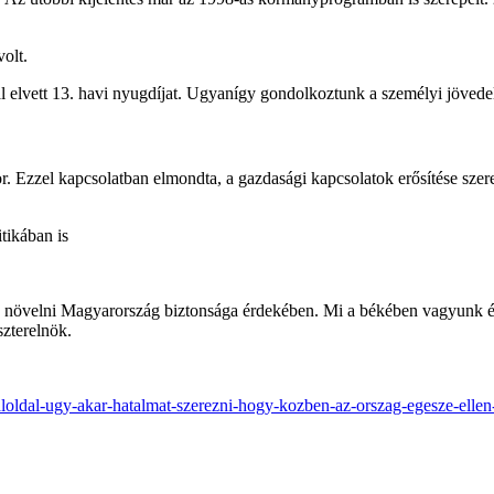
olt.
l elvett 13. havi nyugdíjat. Ugyanígy gondolkoztunk a személyi jövedel
r. Ezzel kapcsolatban elmondta, a gazdasági kapcsolatok erősítése szer
tikában is
is növelni Magyarország biztonsága érdekében. Mi a békében vagyunk 
szterelnök.
baloldal-ugy-akar-hatalmat-szerezni-hogy-kozben-az-orszag-egesze-ellen