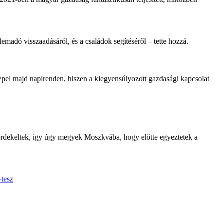
emadó visszaadásáról, és a családok segítéséről – tette hozzá.
epel majd napirenden, hiszen a kiegyensúlyozott gazdasági kapcsolat
érdekeltek, így úgy megyek Moszkvába, hogy előtte egyeztetek a
-tesz