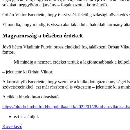
sokakat meggyötört a járvány – fogalmazott a kormányfő.
Orbán Viktor ismertette, hogy 6 százalék feletti gazdasági növekedés v
Elmondta, hogy mindig is vissza akarták adni a baloldali kormány álta
Magyarország a békében érdekelt
Jövő héten Vladimir Putyin orosz elnökkel fog találkozni Orbán Vikto
fontos.
Mi mindig a nemzeti érdeket tartjuk a legfontosabbnak a külpoli
– jelentette ki Orbán Viktor.
A kormányfő ismertette, hogy szeretné a kialkudott gázmennyiséget 
szövetségeinkkel, ezt már részben el is végeztem – jelentette ki a mini
A cikk a hirado.hu-n olvasható.
https://hirado.hu/belfold/belpolitika/cikk/2022/01/28/orban-viktor-a-
ezt is ajánljuk
Következő