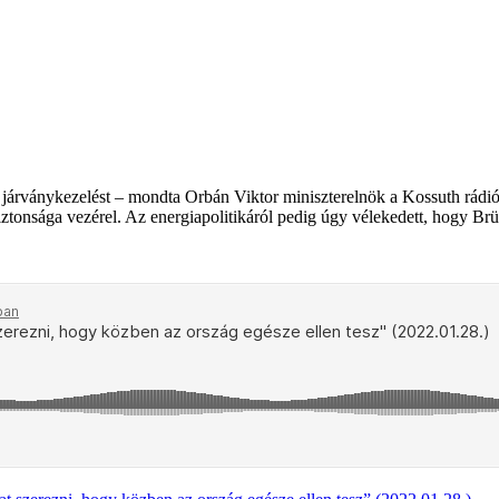
 járványkezelést – mondta Orbán Viktor miniszterelnök a Kossuth rád
onsága vezérel. Az energiapolitikáról pedig úgy vélekedett, hogy Brüss