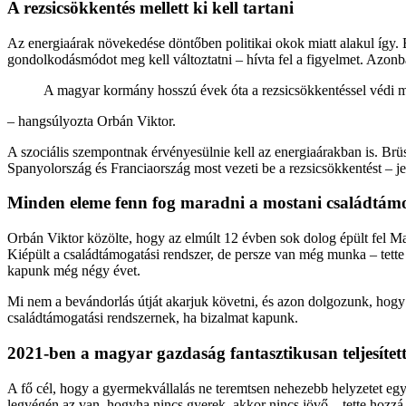
A rezsicsökkentés mellett ki kell tartani
Az energiaárak növekedése döntőben politikai okok miatt alakul így. B
gondolkodásmódot meg kell változtatni – hívta fel a figyelmet. Azon
A magyar kormány hosszú évek óta a rezsicsökkentéssel védi 
– hangsúlyozta Orbán Viktor.
A szociális szempontnak érvényesülnie kell az energiaárakban is. Brü
Spanyolország és Franciaország most vezeti be a rezsicsökkentést – je
Minden eleme fenn fog maradni a mostani családtámo
Orbán Viktor közölte, hogy az elmúlt 12 évben sok dolog épült fel Mag
Kiépült a családtámogatási rendszer, de persze van még munka – tette 
kapunk még négy évet.
Mi nem a bevándorlás útját akarjuk követni, és azon dolgozunk, hog
családtámogatási rendszernek, ha bizalmat kapunk.
2021-ben a magyar gazdaság fantasztikusan teljesítet
A fő cél, hogy a gyermekvállalás ne teremtsen nehezebb helyzetet eg
legvégén az van, hogyha nincs gyerek, akkor nincs jövő – tette hozzá