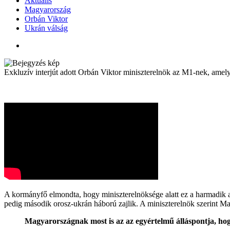
Aktuális
Magyarország
Orbán Viktor
Ukrán válság
Exkluzív interjút adott Orbán Viktor miniszterelnök az M1-nek, amely
A kormányfő elmondta, hogy miniszterelnöksége alatt ez a harmadik 
pedig második orosz-ukrán háború zajlik. A miniszterelnök szerint Ma
Magyarországnak most is az az egyértelmű álláspontja, ho