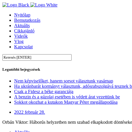
Nyitólap
Bemutatkozás
Aktuális
Cikkajánló
Videók
Vlog
Kapcsolat
Legutóbbi bejegyzések
Nem képviselőket, hanem sorsot választunk vasárnap
Ha ukránbarát kormányt választunk, adósrabszolgává tesznek 
Csak a Fidesz a béke garanciája
A benzin és a gázolaj esetében is védett árat vezettünk be
Sokkot okozhat a kutakon Magyar Péter megállapodása
2022 február 28.
Orbán Viktor: Háborús helyzetben nem szabad elkapkodott döntéseke