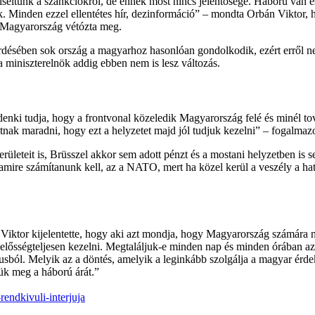
seltünk a szankciókról, de ennek most nincs jelentősége. Háború van 
. Minden ezzel ellentétes hír, dezinformáció” – mondta Orbán Viktor, h
zt Magyarország vétózta meg.
désében sok ország a magyarhoz hasonlóan gondolkodik, ezért erről ne
a miniszterelnök addig ebben nem is lesz változás.
nki tudja, hogy a frontvonal közeledik Magyarország felé és minél tov
nak maradni, hogy ezt a helyzetet majd jól tudjuk kezelni” – fogalmazo
ületeit is, Brüsszel akkor sem adott pénzt és a mostani helyzetben is 
amire számítanunk kell, az a NATO, mert ha közel kerül a veszély a ha
Viktor kijelentette, hogy aki azt mondja, hogy Magyarország számára 
lelősségteljesen kezelni. Megtaláljuk-e minden nap és minden órában az
ból. Melyik az a döntés, amelyik a leginkább szolgálja a magyar érdek
ük meg a háború árát.”
rendkivuli-interjuja