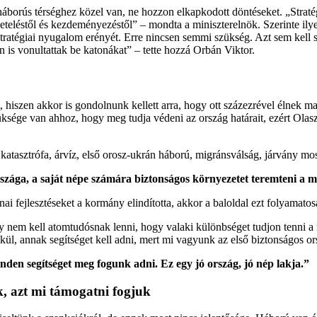
háborús térséghez közel van, ne hozzon elkapkodott döntéseket. „Strat
eléstől és kezdeményezéstől” – mondta a miniszterelnök. Szerinte ilye
 stratégiai nyugalom erényét. Erre nincsen semmi szükség. Azt sem kell
 is vonultattak be katonákat” – tette hozzá Orbán Viktor.
t, hiszen akkor is gondolnunk kellett arra, hogy ott százezrével élnek
sége van ahhoz, hogy meg tudja védeni az ország határait, ezért Olas
 katasztrófa, árvíz, első orosz-ukrán háború, migránsválság, járvány m
országa, a saját népe számára biztonságos környezetet teremteni a 
ai fejlesztéseket a kormány elindította, akkor a baloldal ezt folyamato
y nem kell atomtudósnak lenni, hogy valaki különbséget tudjon tenni 
ül, annak segítséget kell adni, mert mi vagyunk az első biztonságos or
en segítséget meg fogunk adni. Ez egy jó ország, jó nép lakja.”
, azt mi támogatni fogjuk