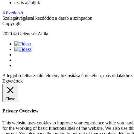
ezt is ajánljuk
Következő
Szalagátvágással kezdődött a darab a színpadon
Copyright
2020 © Gelencsér Attila.
A legjobb felhasználói élmény biztosítása érdekében, más oldalakhoz 
Egyetértek
Close
Privacy Overview
This website uses cookies to improve your experience while you naviga
for the working of basic functionalities of the website. We also use t
consent. You also have the option to opt-out of these cookies. But op