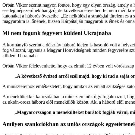
Orbán Viktor szerint nagyon fontos, hogy egy olyan ország, amely a 
esetleg népszerűnek hangzó, de következményeiben fel nem mért követ
katonákat a háborús övezetbe. „Ez nélkülözi a stratégiai türelem és a
magyarokra is lőnének, hiszen Kárpátalján magyarok is élnek és onnan
Mi nem fogunk fegyvert küldeni Ukrajnába
A kormányfő szerint a délszláv háború idején is hasonló volt a helyze
fog változni, ugyanis a Magyar Honvédségnek minden fegyverére szük
küldeni Ukrajnába.
Orbán Viktor felelevenítette, hogy az elmúlt 12 évben volt vörösiszap
„A következő évtized arról szól majd, hogy ki tud a saját 
A miniszterelnök emlékeztetett, hogy amikor az emiatt szükséges katon
A menekültekkel kapcsolatban a miniszterelnök úgy fogalmazott, hog
az ukrán-orosz háború elől menekülők között. Aki a háború elől menek
„Magyarországon a menekülteket barátok fogják várni, mind
Amilyen szankciókban az uniós országok egyetértenek