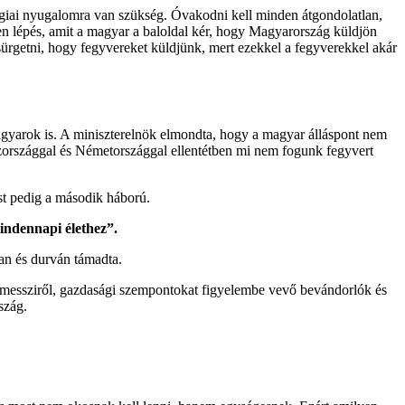
égiai nyugalomra van szükség. Óvakodni kell minden átgondolatlan,
n lépés, amit a magyar a baloldal kér, hogy Magyarország küldjön
 sürgetni, hogy fegyvereket küldjünk, mert ezekkel a fegyverekkel akár
 magyarok is. A miniszterelnök elmondta, hogy a magyar álláspont nem
zországgal és Németországgal ellentétben mi nem fogunk fegyvert
ost pedig a második háború.
mindennapi élethez”.
san és durván támadta.
a messziről, gazdasági szempontokat figyelembe vevő bevándorlók és
szág.