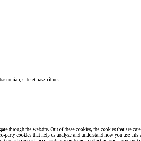
hasonlóan, sütiket használunk.
te through the website. Out of these cookies, the cookies that are cate
hird-party cookies that help us analyze and understand how you use this
ting out of some of these cookies may have an effect on your browsing 