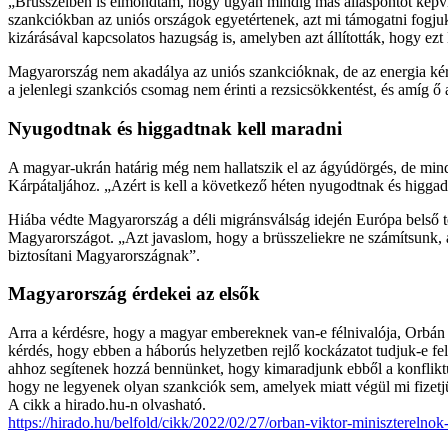
„Brüsszelben is elmondtam, hogy ugyan mindig más álláspontot képvi
szankciókban az uniós országok egyetértenek, azt mi támogatni fogjuk
kizárásával kapcsolatos hazugság is, amelyben azt állították, hogy e
Magyarország nem akadálya az uniós szankcióknak, de az energia kér
a jelenlegi szankciós csomag nem érinti a rezsicsökkentést, és amíg ő 
Nyugodtnak és higgadtnak kell maradni
A magyar-ukrán határig még nem hallatszik el az ágyúdörgés, de minde
Kárpátaljához. „Azért is kell a következő héten nyugodtnak és higgadt
Hiába védte Magyarország a déli migránsválság idején Európa belső ter
Magyarországot. „Azt javaslom, hogy a brüsszeliekre ne számítsunk, 
biztosítani Magyarországnak”.
Magyarország érdekei az elsők
Arra a kérdésre, hogy a magyar embereknek van-e félnivalója, Orbán 
kérdés, hogy ebben a háborús helyzetben rejlő kockázatot tudjuk-e fe
ahhoz segítenek hozzá bennünket, hogy kimaradjunk ebből a konfliktus
hogy ne legyenek olyan szankciók sem, amelyek miatt végül mi fizetj
A cikk a hirado.hu-n olvasható.
https://hirado.hu/belfold/cikk/2022/02/27/orban-viktor-miniszterelnok-