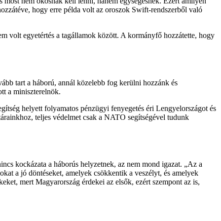
és most nem okosnak kell lenni, hanem egységesnek. Ezért amilyen
ozzátéve, hogy erre példa volt az oroszok Swift-rendszerből való
m volt egyetértés a tagállamok között. A kormányfő hozzátette, hogy
ább tart a háború, annál közelebb fog kerülni hozzánk és
tt a miniszterelnök.
segítség helyett folyamatos pénzügyi fenyegetés éri Lengyelországot és
tárainkhoz, teljes védelmet csak a NATO segítségével tudunk
nincs kockázata a háborús helyzetnek, az nem mond igazat. „Az a
okat a jó döntéseket, amelyek csökkentik a veszélyt, és amelyek
eket, mert Magyarország érdekei az elsők, ezért szempont az is,