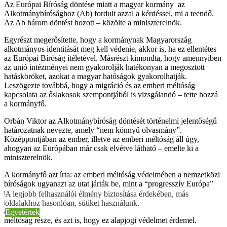
Az Európai Bíróság döntése miatt a magyar kormány az
Alkotmánybírósághoz (Ab) fordult azzal a kérdéssel, mi a teendő.
Az Ab három döntést hozott – közölte a miniszterelnök.
Egyrészt megerősítette, hogy a kormánynak Magyarország
alkotmányos identitását meg kell védenie, akkor is, ha ez ellentétes
az Európai Bíróság ítéletével. Másrészt kimondta, hogy amennyiben
az unió intézményei nem gyakorolják hatékonyan a megosztott
hatásköröket, azokat a magyar hatóságok gyakorolhatják.
Leszögezte továbbá, hogy a migráció és az emberi méltóság
kapcsolata az őslakosok szempontjából is vizsgálandó – tette hozzá
a kormányfő.
Orbán Viktor az Alkotmánybíróság döntését történelmi jelentőségű
határozatnak nevezte, amely “nem könnyű olvasmány”. –
Középpontjában az ember, illetve az emberi méltóság áll úgy,
ahogyan az Európában már csak elvétve látható – emelte ki a
miniszterelnök.
A kormányfő azt írta: az emberi méltóság védelmében a nemzetközi
bíróságok ugyanazt az utat járták be, mint a “progresszív Európa”
társadalmai általában. Kiszakították az egyént természetes nemzeti,
A legjobb felhasználói élmény biztosítása érdekében, más
nyelvi, kulturális, családi és vallási közösségeiből. Tagadják, hogy
oldalakhoz hasonlóan, sütiket használunk.
az ilyen közösségekhez tartozás az önazonosság és így az emberi
Egyetértek
méltóság része, és azt is, hogy ez alapjogi védelmet érdemel.