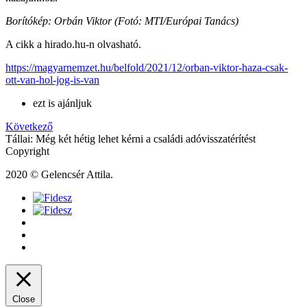
Borítókép: Orbán Viktor (Fotó: MTI/Európai Tanács)
A cikk a hirado.hu-n olvasható.
https://magyarnemzet.hu/belfold/2021/12/orban-viktor-haza-csak-
ott-van-hol-jog-is-van
ezt is ajánljuk
Következő
Tállai: Még két hétig lehet kérni a családi adóvisszatérítést
Copyright
2020 © Gelencsér Attila.
Close