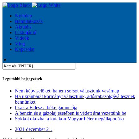
Nyitólap
Bemutatkozás
Aktuális
Cikkajánló
Videók
Vlog
Kapcsolat
▼
Legutóbbi bejegyzések
Nem képviselőket, hanem sorsot választunk vasárnap
Ha ukránbarát kormányt választunk, adósrabszolgává tesznek
bennünket
Csak a Fidesz a béke garanciája
A benzin és a gázolaj esetében is védett árat vezettünk be
Sokkot okozhat a kutakon Magyar Péter megállapodása
2021 december 21.