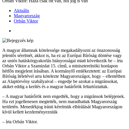
Orbán Viktor: Haza csak ott van, hol jog is van
Aktuális
Magyarország
Orbán Viktor
A magyar államnak kötelessége megakadályozni az önazonosság
jelentős sérelmét, akkor is, ha ez az Európai Bíróság döntése vagy
az uniós hatáskörgyakorlás hiányosságai miatt következik be – írta
Orbán Viktor a Szamizdat 15. című, a miniszterelnöki honlapon
hétfőn megjelent írásában. A kormányfő emlékeztetett: az Európai
Bíróság ítéletével arra kötelezte Magyarországot, hogy – ellentétben
az Alaptörvény szabályaival – engedje be azokat a migránsokat,
akiket eddig a kerítés és a magyar határőrök feltartóztattak.
– A magyar határőrök nem engedték, hogy a migránsok belépjenek.
Ha ezt jogellenesen megtették, nem maradhattak Magyarország
területén. Menedékjog iránti kérelmük elbírálását Magyarországon
kívül kellett kezdeményezniük
– írta Orbán Viktor.