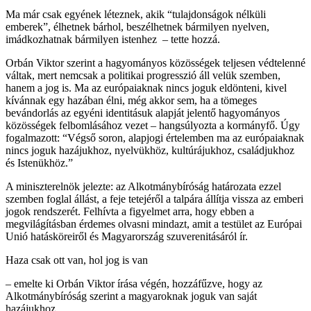
Ma már csak egyének léteznek, akik “tulajdonságok nélküli
emberek”, élhetnek bárhol, beszélhetnek bármilyen nyelven,
imádkozhatnak bármilyen istenhez – tette hozzá.
Orbán Viktor szerint a hagyományos közösségek teljesen védtelenné
váltak, mert nemcsak a politikai progresszió áll velük szemben,
hanem a jog is. Ma az európaiaknak nincs joguk eldönteni, kivel
kívánnak egy hazában élni, még akkor sem, ha a tömeges
bevándorlás az egyéni identitásuk alapját jelentő hagyományos
közösségek felbomlásához vezet – hangsúlyozta a kormányfő. Úgy
fogalmazott: “Végső soron, alapjogi értelemben ma az európaiaknak
nincs joguk hazájukhoz, nyelvükhöz, kultúrájukhoz, családjukhoz
és Istenükhöz.”
A miniszterelnök jelezte: az Alkotmánybíróság határozata ezzel
szemben foglal állást, a feje tetejéről a talpára állítja vissza az emberi
jogok rendszerét. Felhívta a figyelmet arra, hogy ebben a
megvilágításban érdemes olvasni mindazt, amit a testület az Európai
Unió hatásköreiről és Magyarország szuverenitásáról ír.
Haza csak ott van, hol jog is van
– emelte ki Orbán Viktor írása végén, hozzáfűzve, hogy az
Alkotmánybíróság szerint a magyaroknak joguk van saját
hazájukhoz.