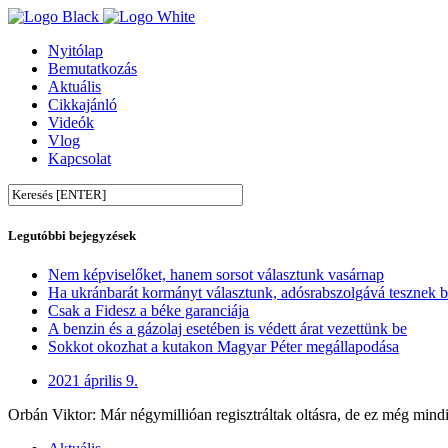
Nyitólap
Bemutatkozás
Aktuális
Cikkajánló
Videók
Vlog
Kapcsolat
Legutóbbi bejegyzések
Nem képviselőket, hanem sorsot választunk vasárnap
Ha ukránbarát kormányt választunk, adósrabszolgává tesznek 
Csak a Fidesz a béke garanciája
A benzin és a gázolaj esetében is védett árat vezettünk be
Sokkot okozhat a kutakon Magyar Péter megállapodása
2021 április 9.
Orbán Viktor: Már négymillióan regisztráltak oltásra, de ez még mind