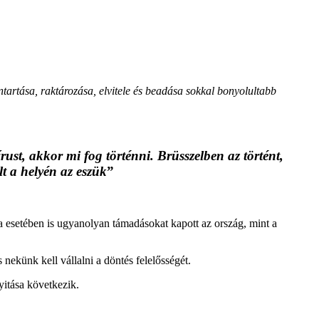
ntartása, raktározása, elvitele és beadása sokkal bonyolultabb
ust, akkor mi fog történni. Brüsszelben az történt,
t a helyén az eszük
”
cina esetében is ugyanolyan támadásokat kapott az ország, mint a
 nekünk kell vállalni a döntés felelősségét.
yitása következik.