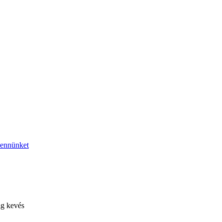
bennünket
ig kevés