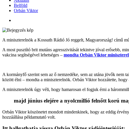
Aktuális
Belföld
Orbán Viktor
A miniszterelnök a Kossuth Rádió Jó reggelt, Magyarország! című mű
A most pusztító brit mutáns agresszivitását tekintve jóval erősebb, m
vakcina segítségével lehetséges –
mondta Orbán Viktor minisztere
A kormányfő szerint sem az ő nemzedéke, sem az utána jövők nem tal
között élni – mondta a miniszterelnök. Orbán Viktor hozzátette, hogy 
A miniszterelnök úgy véli, hogy hamarosan el fogjuk érni a hárommillió
majd június elejére a nyolcmillió felnőtt korú ma
Orbán Viktor köszönetet mondott mindenkinek, hogy az eddig érvényben 
hozzáállása példamutató volt.
Itt hallgathatja vissza Orbán Viktor rádióinterjúját: