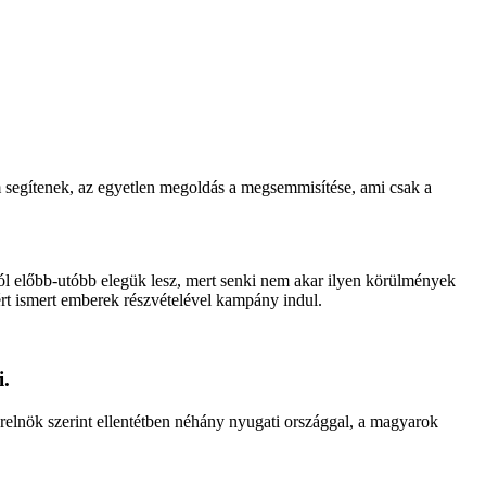
em segítenek, az egyetlen megoldás a megsemmisítése, ami csak a
l előbb-utóbb elegük lesz, mert senki nem akar ilyen körülmények
ért ismert emberek részvételével kampány indul.
i.
erelnök szerint ellentétben néhány nyugati országgal, a magyarok