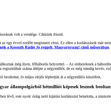
sorának volt a vendége. Cikkünk frissül.
int az egy évvel ezelőtt megismert vírus. Ez ellen a korlátozások már n
lnök a Kossuth Rádió Jó reggelt, Magyarország! című műsorában
.
álkoztak még ilyen, félháborús helyzettel. – Az embereknek a háborúbó
a regisztráltak száma átlépte a négymilliót, de ez még mindig kevés, ez
 beoltottat, és május elején léphetjük át a négymilliós küszöböt,
gyar állampolgárból hétmilliót képesek lesznek beoltan
lévő, este nyolc óráig tartó kijárási korlátozást betartotta, a miniszt