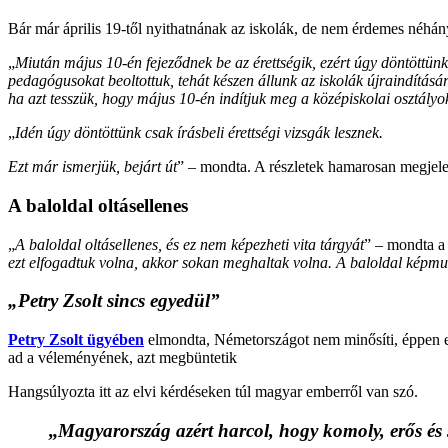
Bár már április 19-től nyithatnának az iskolák, de nem érdemes néhány
„
Miután május 10-én fejeződnek be az érettségik, ezért úgy döntöttünk
pedagógusokat beoltottuk, tehát készen állunk az iskolák újraindítás
ha azt tesszük, hogy május 10-én indítjuk meg a középiskolai osztályo
„
Idén úgy döntöttünk csak írásbeli érettségi vizsgák lesznek.
Ezt már ismerjük, bejárt út
” – mondta. A részletek hamarosan megjele
A baloldal oltásellenes
„
A baloldal oltásellenes, és ez nem képezheti vita tárgyát
” – mondta a
ezt elfogadtuk volna, akkor sokan meghaltak volna. A baloldal képm
„Petry Zsolt sincs egyedül”
Petry Zsolt ügyében
elmondta, Németországot nem minősíti, éppen el
ad a véleményének, azt megbüntetik
Hangsúlyozta itt az elvi kérdéseken túl magyar emberről van szó.
„
Magyarország azért harcol, hogy komoly, erős és s