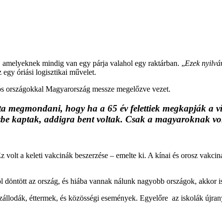
, amelyeknek mindig van egy párja valahol egy raktárban. „
Ezek nyilvá
z egy óriási logisztikai művelet.
ós országokkal Magyarország messze megelőzve vezet.
ta megmondani, hogy ha a 65 év felettiek megkapják a vír
észbe kaptak, addigra bent voltak. Csak a magyaroknak vol
s. Ez volt a keleti vakcinák beszerzése – emelte ki. A kínai és orosz vak
jól döntött az ország, és hiába vannak nálunk nagyobb országok, akkor is
szállodák, éttermek, és közösségi események. Egyelőre az iskolák újran