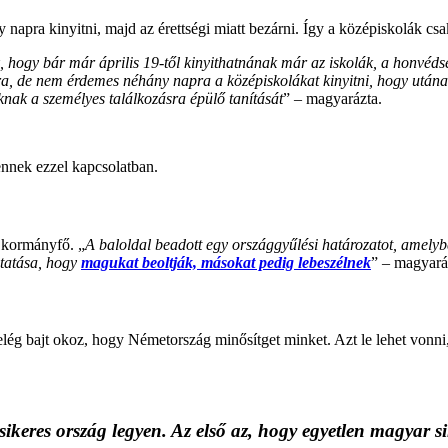
 napra kinyitni, majd az érettségi miatt bezárni. Így a középiskolák cs
, hogy bár már április 19-től kinyithatnának már az iskolák, a honvédség
ára, de nem érdemes néhány napra a középiskolákat kinyitni, hogy utána
knak a személyes találkozásra épülő tanítását
” – magyarázta.
nnek ezzel kapcsolatban.
 kormányfő. „
A baloldal beadott egy országgyűlési határozatot, amelybe
utatása, hogy
magukat beoltják, másokat pedig lebeszélnek
” – magyará
ég bajt okoz, hogy Németország minősítget minket. Azt le lehet vonni, 
ikeres ország legyen. Az első az, hogy egyetlen magyar si