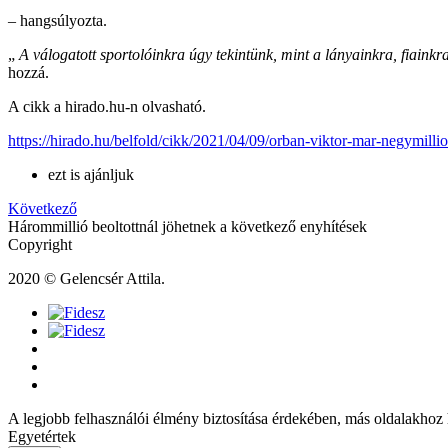
– hangsúlyozta.
„
A válogatott sportolóinkra úgy tekintünk, mint a lányainkra, fiainkra
hozzá.
A cikk a hirado.hu-n olvasható.
https://hirado.hu/belfold/cikk/2021/04/09/orban-viktor-mar-negymilli
ezt is ajánljuk
Következő
Hárommillió beoltottnál jöhetnek a következő enyhítések
Copyright
2020 © Gelencsér Attila.
A legjobb felhasználói élmény biztosítása érdekében, más oldalakhoz 
Egyetértek