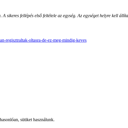
. A sikeres fellépés első feltétele az egység. Az egységet helyre kell ál
oan-regisztraltak-oltasra-de-ez-meg-mindig-keves
hasonlóan, sütiket használunk.