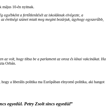
ak május 10-én nyitnak.
 egyébként a fertőtlenítését az iskoláknak elvégezte, a
 az érettségi szünet miatt meg megint bezárjuk, úgyhogy egyszerűbb,
n az volt, hogy tiltsa be a parlament az orosz és kínai vakcinákat. Ha
zta Orbán.
hogy a liberális politika ma Európában elnyomó politika, aki hangot
ncs egyedül. Petry Zsolt sincs egyedül
”