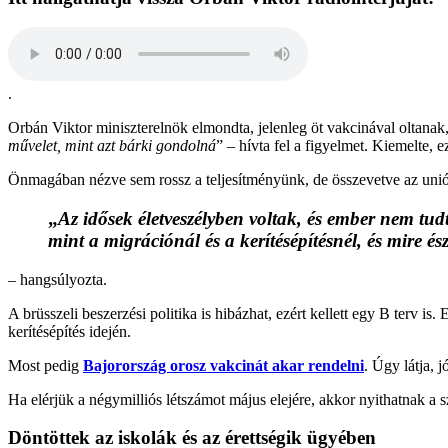
.
Orbán Viktor miniszterelnök elmondta, jelenleg öt vakcinával oltanak
művelet, mint azt bárki gondolná
” – hívta fel a figyelmet. Kiemelte, e
Önmagában nézve sem rossz a teljesítményünk, de összevetve az uni
„
Az idősek életveszélyben voltak, és ember nem tud
mint a migrációnál és a kerítésépítésnél, és mire 
– hangsúlyozta.
A brüsszeli beszerzési politika is hibázhat, ezért kellett egy B terv i
kerítésépítés idején.
Most pedig
Bajorország orosz vakcinát akar rendelni
. Úgy látja, 
Ha elérjük a négymilliós létszámot május elejére, akkor nyithatnak a 
Döntöttek az iskolák és az érettségik ügyében