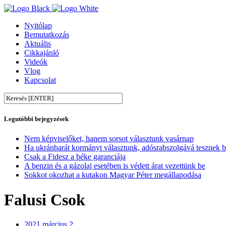
Nyitólap
Bemutatkozás
Aktuális
Cikkajánló
Videók
Vlog
Kapcsolat
Legutóbbi bejegyzések
Nem képviselőket, hanem sorsot választunk vasárnap
Ha ukránbarát kormányt választunk, adósrabszolgává tesznek 
Csak a Fidesz a béke garanciája
A benzin és a gázolaj esetében is védett árat vezettünk be
Sokkot okozhat a kutakon Magyar Péter megállapodása
Falusi Csok
2021 március 2.