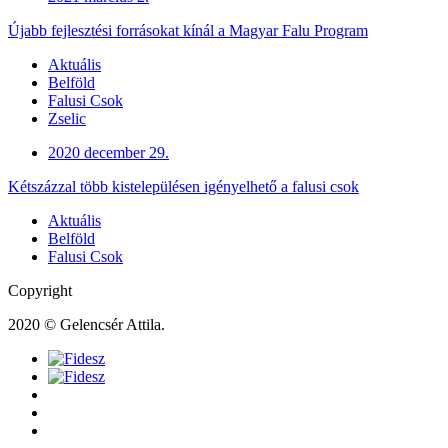
Újabb fejlesztési forrásokat kínál a Magyar Falu Program
Aktuális
Belföld
Falusi Csok
Zselic
2020 december 29.
Kétszázzal több kistelepülésen igényelhető a falusi csok
Aktuális
Belföld
Falusi Csok
Copyright
2020 © Gelencsér Attila.