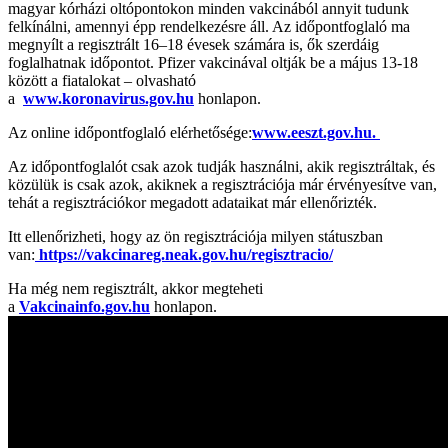
magyar kórházi oltópontokon minden vakcinából annyit tudunk
felkínálni, amennyi épp rendelkezésre áll. Az időpontfoglaló ma
megnyílt a regisztrált 16–18 évesek számára is, ők szerdáig
foglalhatnak időpontot. Pfizer vakcinával oltják be a május 13-18
között a fiatalokat – olvasható
a
www.koronavirus.gov.hu
honlapon.
Az online időpontfoglaló elérhetősége:
www.eeszt.gov.hu.
Az időpontfoglalót csak azok tudják használni, akik regisztráltak, és
közülük is csak azok, akiknek a regisztrációja már érvényesítve van,
tehát a regisztrációkor megadott adataikat már ellenőrizték.
Itt ellenőrizheti, hogy az ön regisztrációja milyen státuszban
van:
https://vakcinareg.neak.gov.hu/regisztracio/
Ha még nem regisztrált, akkor megteheti
a
Vakcinainfo.gov.hu
honlapon.