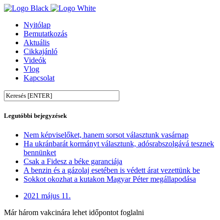
Nyitólap
Bemutatkozás
Aktuális
Cikkajánló
Videók
Vlog
Kapcsolat
Legutóbbi bejegyzések
Nem képviselőket, hanem sorsot választunk vasárnap
Ha ukránbarát kormányt választunk, adósrabszolgává tesznek
bennünket
Csak a Fidesz a béke garanciája
A benzin és a gázolaj esetében is védett árat vezettünk be
Sokkot okozhat a kutakon Magyar Péter megállapodása
2021 május 11.
Már három vakcinára lehet időpontot foglalni