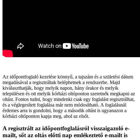
Az időpontfoglaló kezelése könnyű, a tajszám és a születési dátum
megadásával a regisztráltak beléphetnek a rendszerbe. Majd
kiválaszthatják, hogy melyik napon, hány órakor és melyik
településen és ott melyik kórházi oltóponton szeretnék megkapni az
oltást. Fontos tudni, hogy mindenki csak egy foglalást regisztrálhat,
és a véglegesített foglalása már nem módosítható. A foglalásnál
érdemes arra is gondolni, hogy a második oltást is ugyanazon a
kórházi oltóponton kapja meg, ahol az elsőt.
A regisztrált az időpontfoglalásról visszaigazoló e-
mailt, sőt az oltás előtti nap emlékeztető e-mailt is