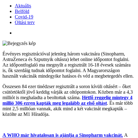
Aktuális
Belföld
Covid-19
Oltási terv
Érvényes regisztrációval jelenleg három vakcinára (Sinopharm,
AstraZeneca és Szputnyik oltásra) lehet online időpontot foglalni.
Az időpontfoglaló ma megnyílt a regisztrált 16-18 évesek számára
is, ők szerdáig tudnak időpontot foglalni. A Magyarországon
használt vakcinák mindegyike hatásos és véd a megbetegedés ellen.
Összesen 84 ezer tinédzser regisztrált a soron kívüli oltásért – őket
csütörtöktől jövő keddig várják az oltópontokon. Közben már a 4,3
milliót is meghaladta a beoltottak száma.
Hétfő reggelig mintegy 4
millió 306 ezren kapták meg legalább az első oltást
. És már több
mint 2,5 millióan vannak, akik mind a két vakcinát megkapták –
közölte az M1 Híradója.
A WHO már hivatalosan is ajánlja a Sinopharm vakcinát.
A