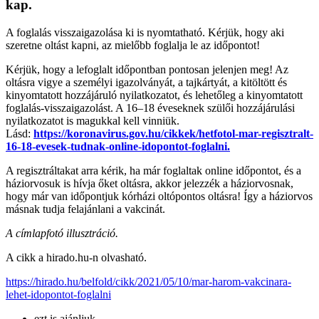
kap.
A foglalás visszaigazolása ki is nyomtatható. Kérjük, hogy aki
szeretne oltást kapni, az mielőbb foglalja le az időpontot!
Kérjük, hogy a lefoglalt időpontban pontosan jelenjen meg! Az
oltásra vigye a személyi igazolványát, a tajkártyát, a kitöltött és
kinyomtatott hozzájáruló nyilatkozatot, és lehetőleg a kinyomtatott
foglalás-visszaigazolást. A 16–18 éveseknek szülői hozzájárulási
nyilatkozatot is magukkal kell vinniük.
Lásd:
https://koronavirus.gov.hu/cikkek/hetfotol-mar-regisztralt-
16-18-evesek-tudnak-online-idopontot-foglalni.
A regisztráltakat arra kérik, ha már foglaltak online időpontot, és a
háziorvosuk is hívja őket oltásra, akkor jelezzék a háziorvosnak,
hogy már van időpontjuk kórházi oltópontos oltásra! Így a háziorvos
másnak tudja felajánlani a vakcinát.
A címlapfotó illusztráció.
A cikk a hirado.hu-n olvasható.
https://hirado.hu/belfold/cikk/2021/05/10/mar-harom-vakcinara-
lehet-idopontot-foglalni
ezt is ajánljuk